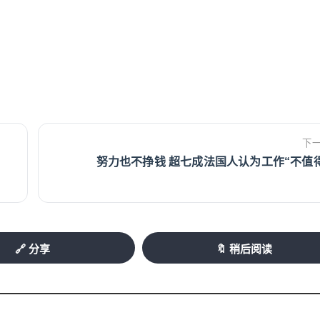
。
下
努力也不挣钱 超七成法国人认为工作“不值
🔗 分享
🔖 稍后阅读