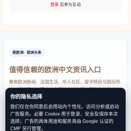
登录
后参与互动
新欧洲 · 欧洲头条
值得信赖的欧洲中文资讯入口
聚焦欧洲新闻、法国生活、华人社区、留学移民与国际热
点，提供及时、真实、实用的中文资讯，帮助海外华人快
你的隐私选择
速了解欧洲动态。
我们仅在你同意后启用站内个性化、访问分析或启动
contact@xinouzhou.com
广告服务。必要 Cookie 用于登录、安全及保存本次
服务支持、版权与合作：工作日优先处理站务、投稿与权
选择；广告的具体用途和服务商由 Google 认证的
利通知
CMP 另行管理。