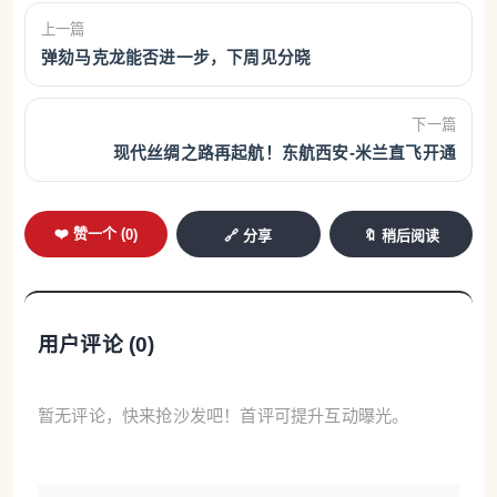
上一篇
弹劾马克龙能否进一步，下周见分晓
下一篇
现代丝绸之路再起航！东航西安-米兰直飞开通
❤️ 赞一个 (
0
)
🔗 分享
🔖 稍后阅读
用户评论 (
0
)
暂无评论，快来抢沙发吧！首评可提升互动曝光。