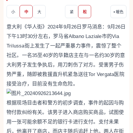
小
中
大
紧
松
◐
暖色
意大利《华人街》2024年9月26日罗马消息：9月26日
下午13时30分左右，罗马省Albano Laziale市的Via
Trilussa街上发生了一起严重暴力事件，震惊了整个
社区。一名35至40岁的华籍店主在与一名约30岁的意
大利男子发生争执后，用刀刺伤了对方。受害男子伤
势严重，随即被救援直升机紧急送往Tor Vergata医院
接受治疗，目前没有生命危险。
根据现场目击者和警方的初步调查，事件的起因与购
物付款纠纷有关。该男子进入商店购买商品，试图使
用一张可能余额不足的银行卡进行支付。支付未果
后，他离开了商店，而店主随后追赶上他。两人在街