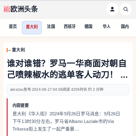
欧洲头条
首页
法国
西班牙
德国
华人
国内
意大利
意大利
谁对谁错？罗马一华商面对朝自
己喷辣椒水的逃单客人动刀！ ...
alexzou
2024-09-27 04:58
4259
约 2 分钟
内容提要
意大利《华人街》2024年9月26日罗马消息：9月26日
下午13时30分左右，罗马省Albano Laziale市的Via
Trilussa街上发生了一起严重暴…