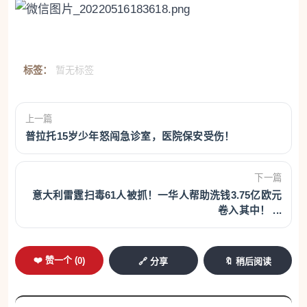
标签：
暂无标签
上一篇
普拉托15岁少年怒闯急诊室，医院保安受伤！
下一篇
意大利雷霆扫毒61人被抓！一华人帮助洗钱3.75亿欧元
卷入其中！ ...
❤️ 赞一个 (
0
)
🔗 分享
🔖 稍后阅读