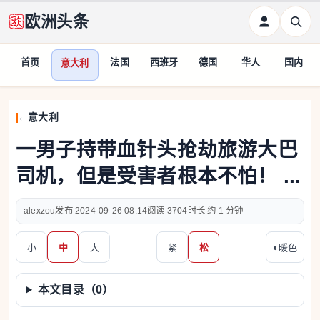
欧洲头条
首页
法国
西班牙
德国
华人
国内
意大利
意大利
一男子持带血针头抢劫旅游大巴
司机，但是受害者根本不怕！ ...
alexzou
2024-09-26 08:14
3704
约 1 分钟
小
中
大
紧
松
◐
暖色
本文目录（
0
）