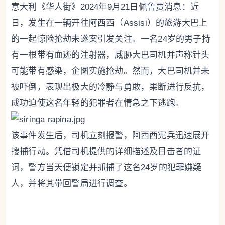
意大利《华人街》2024年9月21日佩鲁贾消息：近
日，发生在一辆开往阿西西（Assisi）的旅游大巴上
的一起惊险抢劫未遂案引发关注。一名24岁的男子持
有一根带有血迹的注射器，威胁大巴司机并声称针头
可能带有感染，企图实施抢劫。然而，大巴司机并未
被吓倒，表现出极大的冷静与勇敢，果断进行反抗，
成功迫使这名年轻的犯罪者在情急之下逃跑。
该事件发生后，司机立刻报警，阿西西宪兵迅速展开
搜捕行动。凭借司机提供的详细描述及目击者的证
词，警方当天便锁定并抓捕了这名24岁的犯罪嫌疑
人，并将其带回警局进行调查。