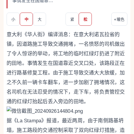
事情发生在国道靠…
小
中
大
紧
松
◐
暖色
意大利《华人街》编译消息：在意大利诺瓦拉省的
镇，因道路施工导致交通拥堵，一名愤怒的司机做出
了令人惊讶的举动，将工地的临时红绿灯扔进了附近
的田地。事情发生在国道靠近交叉口处，该路段正在
进行路基修复工程。由于施工导致交通大大放缓，加
之不久前一辆卡车翻车，进一步加剧了拥堵情况，这
名司机在无法忍受的情况下，走下车，将负责管控交
通的红绿灯抬起后丢入旁边的田地。
据《La Stampa》报道，最近两周，由于南侧路基坍
塌，施工路段的交通控制采取了双向红绿灯措施，造