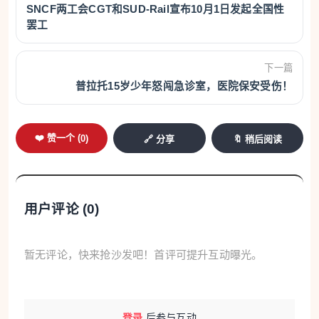
SNCF两工会CGT和SUD-Rail宣布10月1日发起全国性
罢工
下一篇
普拉托15岁少年怒闯急诊室，医院保安受伤！
❤️ 赞一个 (
0
)
🔗 分享
🔖 稍后阅读
用户评论 (
0
)
暂无评论，快来抢沙发吧！首评可提升互动曝光。
登录
后参与互动