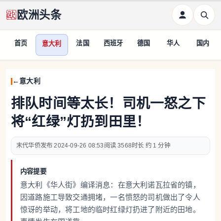
欧洲头条
首页
法国
西班牙
德国
华人
国内
意大利
意大利
排队时间等太长！司机一怒之下
将“红绿”灯扔到田里！
末代华侨
2024-09-26 08:53
3568
约 1 分钟
内容提要
意大利《华人街》编译消息：在意大利诺瓦拉省的镇，
因道路施工导致交通拥堵，一名愤怒的司机做出了令人
惊讶的举动，将工地的临时红绿灯扔进了附近的田地。