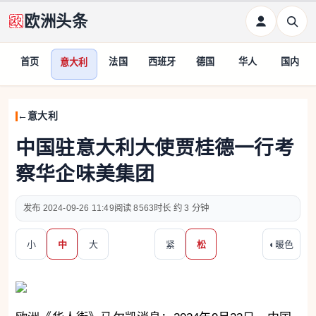
欧洲头条
首页
法国
西班牙
德国
华人
国内
意大利
意大利
中国驻意大利大使贾桂德一行考
察华企味美集团
2024-09-26 11:49
8563
约 3 分钟
小
中
大
紧
松
◐
暖色