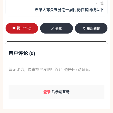
下一篇
巴黎大都会五分之一居民仍在贫困线以下
❤️ 赞一个 (
0
)
🔗 分享
🔖 稍后阅读
用户评论 (
0
)
暂无评论，快来抢沙发吧！首评可提升互动曝光。
登录
后参与互动