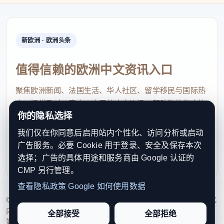
新欧洲 · 欧洲头条
值得信赖的欧洲中文资讯入口
聚焦欧洲新闻、法国生活、华人社区、留学移民与国际热
点，提供及时、真实、实用的中文资讯，帮助海外华人快
你的隐私选择
速了解欧洲动态。
我们仅在你同意后启用站内个性化、访问分析或启动
contact@xinouzhou.com
广告服务。必要 Cookie 用于登录、安全及保存本次
服务支持、版权与合作：工作日优先处理站务、投稿与权
选择；广告的具体用途和服务商由 Google 认证的
利通知
CMP 另行管理。
查看隐私政策
Google 如何使用数据
© 2026 新欧洲·欧洲头条. All Rights Reserved. 本网站持续优化
内容透明度、联系方式与用户权利说明，以提升品牌信任感和
全部接受
全部拒绝
站点完整度。