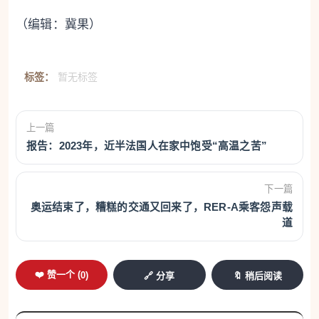
（编辑：冀果）
标签：
暂无标签
上一篇
报告：2023年，近半法国人在家中饱受“高温之苦”
下一篇
奥运结束了，糟糕的交通又回来了，RER-A乘客怨声载
道
❤️ 赞一个 (
0
)
🔗 分享
🔖 稍后阅读