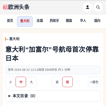
欧洲头条
首页
法国
西班牙
德国
华人
国内
意大利
意大利
意大利“加富尔”号航母首次停靠
日本
2024-08-22 12:13
3606
约 1 分钟
小
中
大
紧
松
◐
暖色
本文目录（
0
）