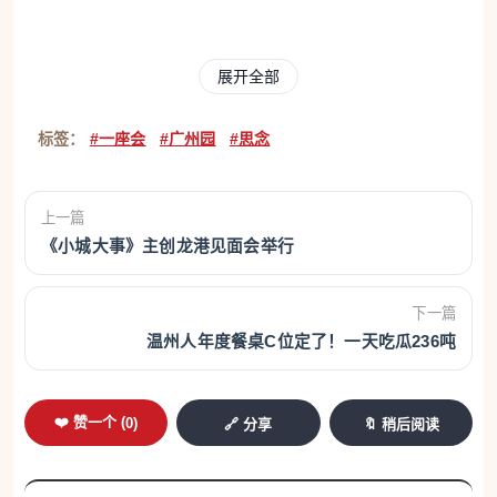
作为园博会“常驻嘉宾”，广州园的足迹已留驻深
圳、厦门、济南等多座城市的园博园中。每一次亮
展开全部
相，皆以“敢为人先”的创新精神，重塑人们对传统园
标签：
#一座会
#广州园
#思念
林的想象。在温州园博园，位于A1展位的广州园，与
苏州、北京、上海三园形成“四园鼎立”之势。它不仅
把“故乡水”瀑布、“番禺堂”搬到温州，更在亭台楼阁间
上一篇
《小城大事》主创龙港见面会举行
藏入传统匠心，让游客在移步换景间，领略岭南园林
的独特韵味。
下一篇
温州人年度餐桌C位定了！一天吃瓜236吨
山水叙事 复刻羊城八景的核心景观
白云山叠翠，珠江水流彩。
❤️ 赞一个 (
0
)
🔗 分享
🔖 稍后阅读
大自然的恩赐无声地滋养着广州这座千年商都，
在“行走”的广州园里，藏着一部可呼吸的山水志——