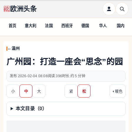
欧洲头条
首页
意大利
法国
西班牙
德国
华人
国内
温州
广州园：打造一座会“思念”的园
2026-02-04 08:08
396
约 5 分钟
小
中
大
紧
松
◐
暖色
本文目录（
0
）