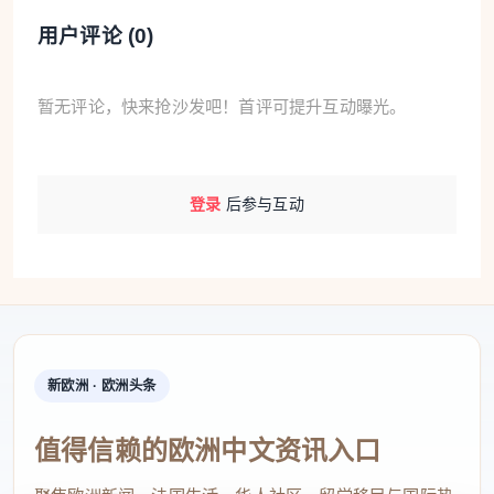
叠瀑映月，药洲生烟。主创设计师、广州园林院三院
用户评论 (
0
)
院长杜凡介绍，广州园核心水面以自然驳岸与微缓草
坡营造“水中云影带流沙”意境。药洲春晓作为广东园
暂无评论，快来抢沙发吧！首评可提升互动曝光。
复刻明代羊城八景的核心景观，以微地形绿岛重现南
汉皇家园林遗韵，岛上造型松与水中莲花，勾勒出“花
药氤氲”之境。水下则暗藏生态净化系统，通过微生物
登录
后参与互动
菌群与水生植物形成闭环，为千年药洲的“活水”意象
添上当代环保注解。
广州番山与禺山，是古代羊城的“建城之根”，承
载岭南早期的历史记忆。此番它们在园中作为文化符
新欧洲 · 欧洲头条
号再现，静待游人登临。开园后，游客立于禺山之
上，可眺望苏州园的曲桥流水，亦可南望温州的山与
值得信赖的欧洲中文资讯入口
湖，一园览胜“江南温婉”与“岭南灵动”。