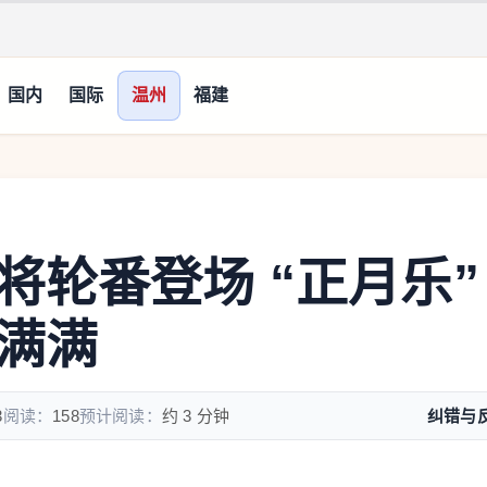
国内
国际
温州
福建
将轮番登场 “正月乐”
满满
3
阅读：
158
预计阅读：
约 3 分钟
纠错与