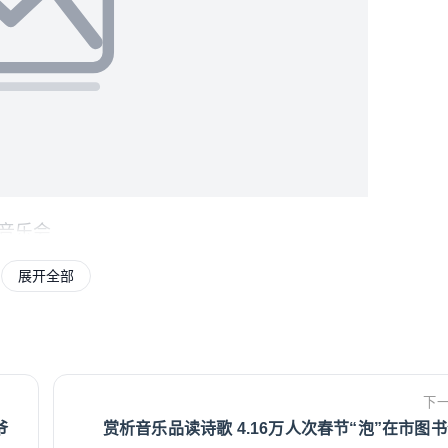
音乐会
展开全部
展览及参加各类线下活动的市民近1.3万人
集市现场热闹非凡，吸引了2000余名市民与
“云端课堂”与“云端剧场”也备受关注，点击量
下
爷
赏析音乐品读诗歌 4.16万人次春节“泡”在市图