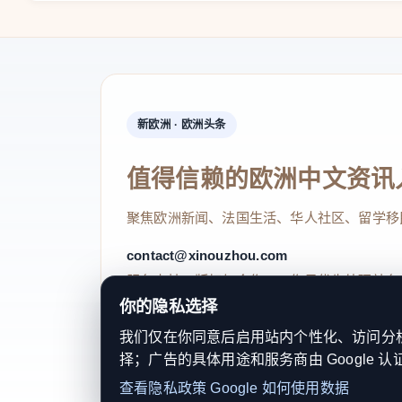
个“耶”的手势。
逛展DIY手作增添艺术范
与此同时，“骁腾春意”2026温州美术摄影
新欧洲 · 欧洲头条
扇通往温州春日世界的大门，精心挑选了全市12
一场艺术与生活完美融合的视觉盛宴。
值得信赖的欧洲中文资讯
走进南厅，仿佛走进了一幅绚丽多彩的春日画卷
聚焦欧洲新闻、法国生活、华人社区、留学移
画家们用细腻的笔触，将温州春天的每一处美景都
contact@xinouzhou.com
新、“望境”篇章营造的悠远宁静、“踏芳”篇章
服务支持、版权与合作：工作日优先处理站务
受到春天的气息扑面而来。
你的隐私选择
我们仅在你同意后启用站内个性化、访问分析或
而北厅的“春之光影”则以镜头为笔，记录下
择；广告的具体用途和服务商由 Google 认
© 2026 新欧洲·欧洲头条. All Rights 
的故事，诉说着温州这座城市的独特魅力和无限
查看隐私政策
Google 如何使用数据
关于我们
法律声明
编辑规范
日期归档
隐私政策
Coo