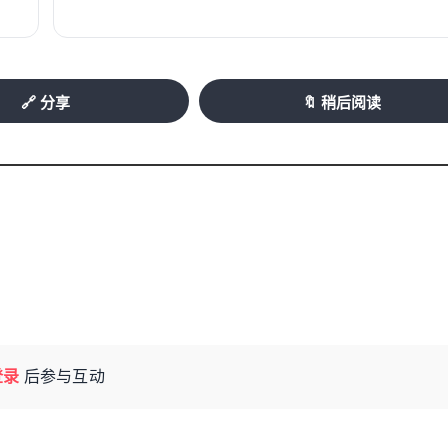
手作互动、文旅消费等多种元素巧妙融合，活
化馆的市民游客都能找到自己感兴趣的项目，
🔗 分享
🔖 稍后阅读
扑面而来。新年送“福”字和全家福拍摄区热闹极
书法家们现场挥毫泼墨，笔锋灵动，一个个饱含
足欣赏，并争相请书法家书写“福”字带回家，把
专业摄影团队架起相机，免费为市民拍摄全家
随着“咔嚓”一声，这温馨的家庭瞬间被永久定
登录
后参与互动
算有过年的仪式感，这次来文化馆打卡，不仅收
后，市民小陈拿着获赠的“福”字，兴奋地做了一