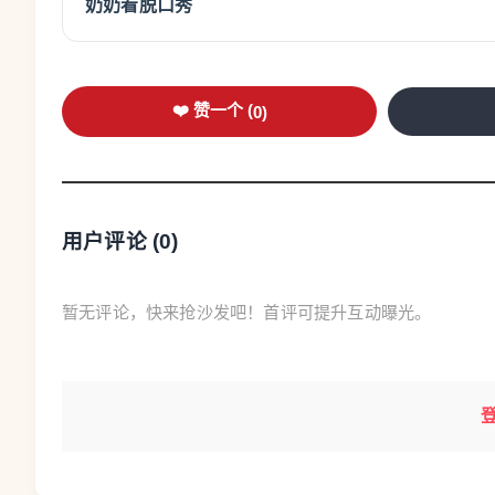
奶奶看脱口秀
此次新春文化集市把民俗体验、文艺展演、
动场地遍布文化馆的各个角落，让每一位走进文
❤️ 赞一个 (
0
)
尽情享受欢乐时光。
一走进一楼大厅，浓浓的“福气”与“温暖”就
了。在送“福”区，来自温州市硬笔书法家协会的
用户评论 (
0
)
美好祝愿的“福”字跃然纸上，引得市民们纷纷驻
新春的祝福传递到千家万户。
暂无评论，快来抢沙发吧！首评可提升互动曝光。
二楼全家福拍摄区，温州市艺术摄影学会的
福。一家人围坐在一起，脸上洋溢着幸福的笑容，
格。“每年过年，与家人相聚拍上一张全家福才
到‘福’，还拍了一张美美的全家福。”拍完全家福