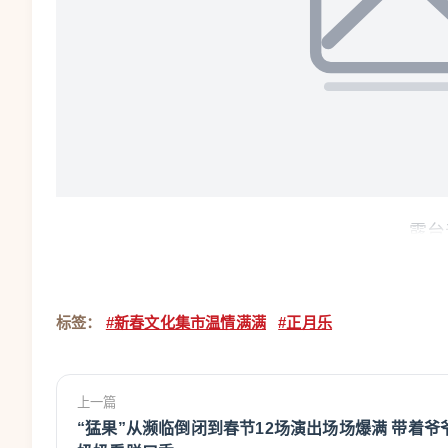
露台
温州网讯 春节期间，前来温州市文化馆观看
次，其中，农历正月初五当天，“正月乐”新春文化
标签：
#新春文化集市温情满满
#正月乐
来温游客前来参与。同时，温州市文化馆新春线上
达6.2万余次。
上一篇
“猛果”从濒临倒闭到春节12场演出场场爆满 带着爷
透着浓浓的“福气”与“温暖”