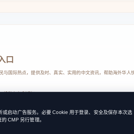
作品迎春展也在一楼精彩亮相。这场展览就像一
5幅美术佳作和60幅摄影力作，为市民带来了
入口
。“春雨”“望境”“踏芳”三大篇章依次展开，
民与国际热点，提供及时、真实、实用的中文资讯，帮助海外华人
描绘得栩栩如生。“春雨”篇章展现的滋润清
传递的惬意自在，让人仿佛身临其境，能真切地感
、投稿与权利通知
启动广告服务。必要 Cookie 用于登录、安全及保存本次选
了城市的勃勃生机。每一张照片都像是一个生动
证的 CMP 另行管理。
Reserved. 本网站持续优化内容透明度、联系方式与用户权利说明，以提升
活力，让人忍不住驻足欣赏，细细品味。
kie 设置
服务条款
联系我们