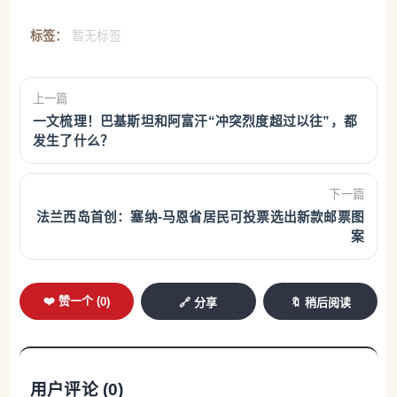
标签：
暂无标签
上一篇
一文梳理！巴基斯坦和阿富汗“冲突烈度超过以往”，都
发生了什么？
下一篇
法兰西岛首创：塞纳-马恩省居民可投票选出新款邮票图
案
❤️ 赞一个 (
0
)
🔗 分享
🔖 稍后阅读
用户评论 (
0
)