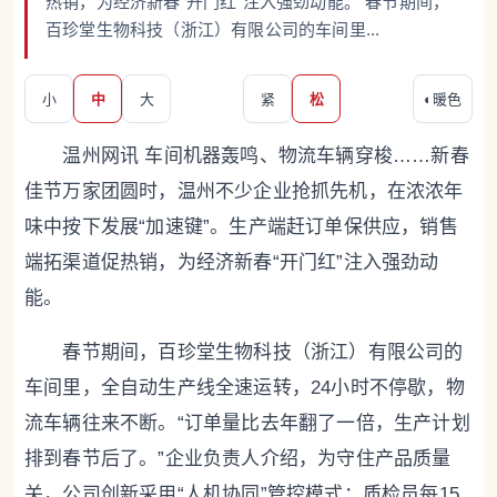
热销，为经济新春“开门红”注入强劲动能。 春节期间，
百珍堂生物科技（浙江）有限公司的车间里...
小
中
大
紧
松
◐
暖色
温州网讯 车间机器轰鸣、物流车辆穿梭……新春
佳节万家团圆时，温州不少企业抢抓先机，在浓浓年
味中按下发展“加速键”。生产端赶订单保供应，销售
端拓渠道促热销，为经济新春“开门红”注入强劲动
能。
春节期间，百珍堂生物科技（浙江）有限公司的
车间里，全自动生产线全速运转，24小时不停歇，物
流车辆往来不断。“订单量比去年翻了一倍，生产计划
排到春节后了。”企业负责人介绍，为守住产品质量
关，公司创新采用“人机协同”管控模式：质检员每15