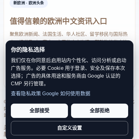
新欧洲 · 欧洲头条
值得信赖的欧洲中文资讯入口
聚焦欧洲新闻、法国生活、华人社区、留学移民与国际热
点，提供及时、真实、实用的中文资讯，帮助海外华人快
你的隐私选择
速了解欧洲动态。
我们仅在你同意后启用站内个性化、访问分析或启动
contact@xinouzhou.com
广告服务。必要 Cookie 用于登录、安全及保存本次
服务支持、版权与合作：工作日优先处理站务、投稿与权
选择；广告的具体用途和服务商由 Google 认证的
利通知
CMP 另行管理。
查看隐私政策
Google 如何使用数据
© 2026 新欧洲·欧洲头条. All Rights Reserved. 本网站持续优化
内容透明度、联系方式与用户权利说明，以提升品牌信任感和
全部接受
全部拒绝
站点完整度。
关于我们
法律声明
编辑规范
日期归档
隐私政策
Cookie 设置
自定义设置
服务条款
联系我们