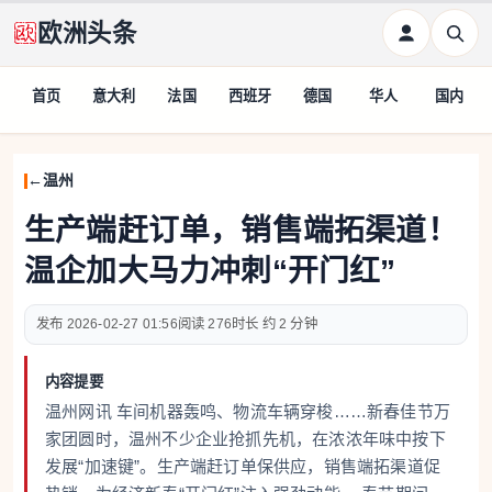
欧洲头条
首页
意大利
法国
西班牙
德国
华人
国内
温州
生产端赶订单，销售端拓渠道！
温企加大马力冲刺“开门红”
2026-02-27 01:56
276
约 2 分钟
内容提要
温州网讯 车间机器轰鸣、物流车辆穿梭……新春佳节万
家团圆时，温州不少企业抢抓先机，在浓浓年味中按下
发展“加速键”。生产端赶订单保供应，销售端拓渠道促