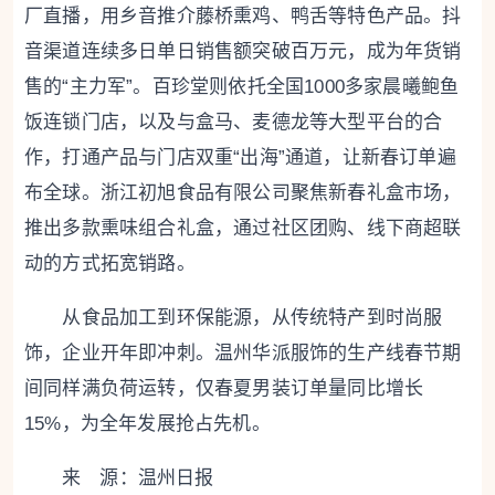
厂直播，用乡音推介藤桥熏鸡、鸭舌等特色产品。抖
音渠道连续多日单日销售额突破百万元，成为年货销
售的“主力军”。百珍堂则依托全国1000多家晨曦鲍鱼
饭连锁门店，以及与盒马、麦德龙等大型平台的合
作，打通产品与门店双重“出海”通道，让新春订单遍
布全球。浙江初旭食品有限公司聚焦新春礼盒市场，
推出多款熏味组合礼盒，通过社区团购、线下商超联
动的方式拓宽销路。
从食品加工到环保能源，从传统特产到时尚服
饰，企业开年即冲刺。温州华派服饰的生产线春节期
间同样满负荷运转，仅春夏男装订单量同比增长
15%，为全年发展抢占先机。
来 源：温州日报