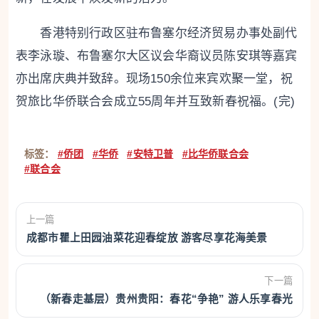
香港特别行政区驻布鲁塞尔经济贸易办事处副代
表李泳璇、布鲁塞尔大区议会华裔议员陈安琪等嘉宾
亦出席庆典并致辞。现场150余位来宾欢聚一堂，祝
贺旅比华侨联合会成立55周年并互致新春祝福。(完)
标签：
#侨团
#华侨
#安特卫普
#比华侨联合会
#联合会
上一篇
成都市瞿上田园油菜花迎春绽放 游客尽享花海美景
下一篇
（新春走基层）贵州贵阳：春花“争艳” 游人乐享春光