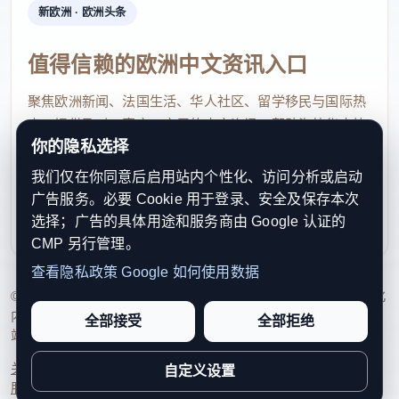
新欧洲 · 欧洲头条
值得信赖的欧洲中文资讯入口
聚焦欧洲新闻、法国生活、华人社区、留学移民与国际热
点，提供及时、真实、实用的中文资讯，帮助海外华人快
你的隐私选择
速了解欧洲动态。
我们仅在你同意后启用站内个性化、访问分析或启动
contact@xinouzhou.com
广告服务。必要 Cookie 用于登录、安全及保存本次
服务支持、版权与合作：工作日优先处理站务、投稿与权
选择；广告的具体用途和服务商由 Google 认证的
利通知
CMP 另行管理。
查看隐私政策
Google 如何使用数据
© 2026 新欧洲·欧洲头条. All Rights Reserved. 本网站持续优化
内容透明度、联系方式与用户权利说明，以提升品牌信任感和
全部接受
全部拒绝
站点完整度。
关于我们
法律声明
编辑规范
日期归档
隐私政策
Cookie 设置
自定义设置
服务条款
联系我们