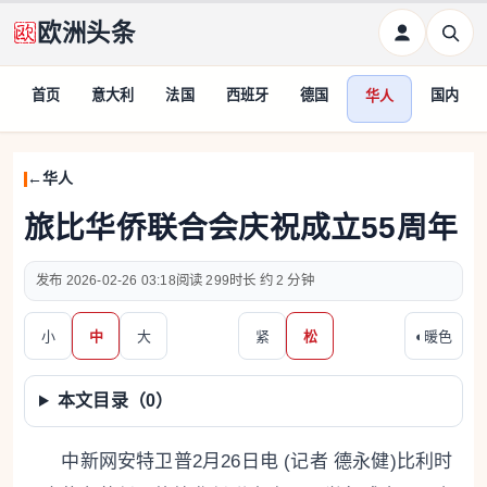
欧洲头条
首页
意大利
法国
西班牙
德国
国内
华人
华人
旅比华侨联合会庆祝成立55周年
2026-02-26 03:18
299
约 2 分钟
小
中
大
紧
松
◐
暖色
本文目录（
0
）
中新网安特卫普2月26日电 (记者 德永健)比利时