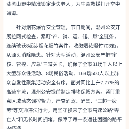
漆黑山野中精准锁定走失老人，为生命救援打开空中
通道。
针对烟花爆竹安全管理，节日期间，温州公安开
展拉网式检查，紧盯“产、销、运、储、燃”全链条，
连续破获8起涉烟花爆竹案件，收缴烟花爆竹703箱，
从源头消除隐患。针对大型活动，温州公安严把“审
核、管控、应急”三道关卡，确保了全市31场千人以上
大型群众性活动、8场民俗活动、169场500人以上群
众自发性聚集活动安全有序。面对同比上升7.77%的
高速车流，温州公安提前制定排堵保畅方案，紧盯重
点区域动态调控警力，严查酒驾、醉驾、“三超一疲
劳”等交通违法行为，用坚守换来了全市高速公路“零
亡人”和无长时间拥堵，保障了每一条通往团圆的路平
安畅通。