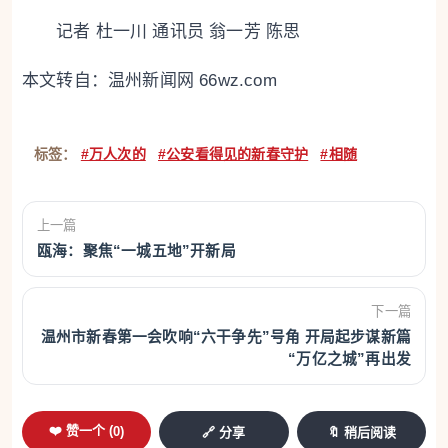
记者 杜一川 通讯员 翁一芳 陈思
本文转自：
温州新闻网 66wz.com
标签：
#万人次的
#公安看得见的新春守护
#相随
上一篇
瓯海：聚焦“一城五地”开新局
下一篇
温州市新春第一会吹响“六干争先”号角 开局起步谋新篇
“万亿之城”再出发
❤️ 赞一个 (
0
)
🔗 分享
🔖 稍后阅读