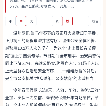
圆满句号。节日期间全市刑事、治安类警情同比下降
5.7%，高速公路实现“零亡人”，31场千...
小
中
大
紧
松
◐
暖色
温州网讯 当马年春节的万家灯火逐渐归于平静，
正月初七的返程车流井然有序，温州公安全体民警、
辅警用10.2万人次的坚守，为这个“史上最长春节假
期”画上了圆满句号。节日期间全市刑事、治安类警情
同比下降5.7%，高速公路实现“零亡人”，31场千人以
上大型群众性活动安全有序……一组组数据的背后，
是全市公安机关“群众过年、公安站岗”的忠诚担当。
今年春节假期长达9天，人流、车流、物流“三流”
叠加，安保压力空前。春节安保是开年首场硬仗，节
前，全市公安机关便结合“百日攻坚”专项行动，集中