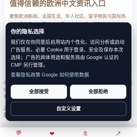
值得信赖的欧洲中文资讯入口
聚焦欧洲新闻、法国生活、华人社区、留学移民与国际热
点，提供及时、真实、实用的中文资讯，帮助海外华人快
你的隐私选择
速了解欧洲动态。
我们仅在你同意后启用站内个性化、访问分析或启动
contact@xinouzhou.com
广告服务。必要 Cookie 用于登录、安全及保存本次
服务支持、版权与合作：工作日优先处理站务、投稿与权
选择；广告的具体用途和服务商由 Google 认证的
利通知
CMP 另行管理。
查看隐私政策
Google 如何使用数据
© 2026 新欧洲·欧洲头条. All Rights Reserved. 本网站持续优化
内容透明度、联系方式与用户权利说明，以提升品牌信任感和
全部接受
全部拒绝
站点完整度。
关于我们
法律声明
编辑规范
日期归档
隐私政策
Cookie 设置
自定义设置
服务条款
联系我们
💬
⌂
◎
❤
↗
🔖
↗
○