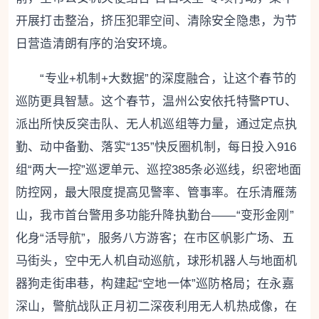
开展打击整治，挤压犯罪空间、清除安全隐患，为节
日营造清朗有序的治安环境。
“专业+机制+大数据”的深度融合，让这个春节的
巡防更具智慧。这个春节，温州公安依托特警PTU、
派出所快反突击队、无人机巡组等力量，通过定点执
勤、动中备勤、落实“135”快反圈机制，每日投入916
组“两大一控”巡逻单元、巡控385条必巡线，织密地面
防控网，最大限度提高见警率、管事率。在乐清雁荡
山，我市首台警用多功能升降执勤台——“变形金刚”
化身“活导航”，服务八方游客；在市区帆影广场、五
马街头，空中无人机自动巡航，球形机器人与地面机
器狗走街串巷，构建起“空地一体”巡防格局；在永嘉
深山，警航战队正月初二深夜利用无人机热成像，在