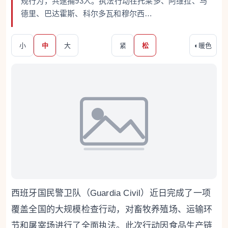
规行为，共逮捕93人。执法行动在托莱多、阿维拉、马
德里、巴达霍斯、科尔多瓦和穆尔西…
小
中
大
紧
松
◐
暖色
西班牙国民警卫队（Guardia Civil）近日完成了一项
覆盖全国的大规模检查行动，对畜牧养殖场、运输环
节和屠宰场进行了全面执法。此次行动因食品生产链