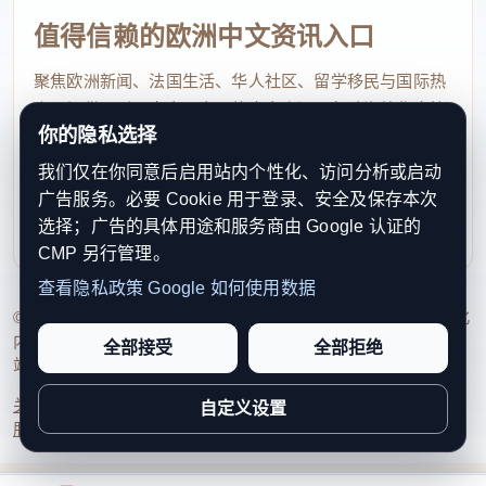
值得信赖的欧洲中文资讯入口
聚焦欧洲新闻、法国生活、华人社区、留学移民与国际热
点，提供及时、真实、实用的中文资讯，帮助海外华人快
你的隐私选择
速了解欧洲动态。
我们仅在你同意后启用站内个性化、访问分析或启动
contact@xinouzhou.com
广告服务。必要 Cookie 用于登录、安全及保存本次
服务支持、版权与合作：工作日优先处理站务、投稿与权
选择；广告的具体用途和服务商由 Google 认证的
利通知
CMP 另行管理。
查看隐私政策
Google 如何使用数据
© 2026 新欧洲·欧洲头条. All Rights Reserved. 本网站持续优化
内容透明度、联系方式与用户权利说明，以提升品牌信任感和
全部接受
全部拒绝
站点完整度。
关于我们
法律声明
编辑规范
日期归档
隐私政策
Cookie 设置
自定义设置
服务条款
联系我们