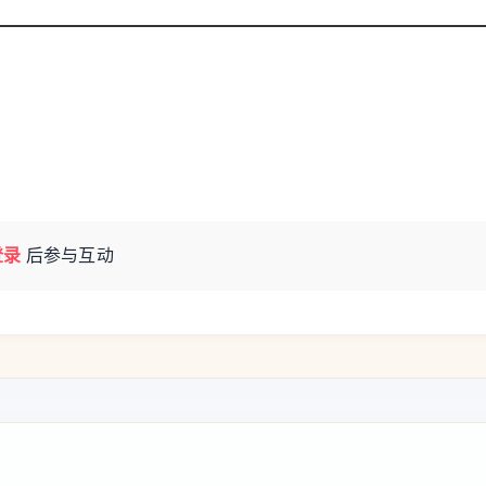
门就感受到了火热的人气，记者看到沙盘区、
匆匆，一边耐心解答客户疑问，一边引导大家
又一拨客户。据该项目相关负责人介绍，营销
登录
后参与互动
期间更是开启“人气爆棚”模式，每天接待客户
盘推出了8#叠墅产品，比较受市民的追捧，除夕
产品，正在诚意登记报名中，叠墅房源报名登记
项目相关负责人表示，作为招商、保利两大央企
市场关注，春节期间热度持续攀升，购房群体