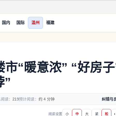
国内
国际
温州
福建
市“暖意浓” “好房子
”
1
阅读：
219
预计阅读：
约 4 分钟
纠错与
阅读设置
小
中
大
紧
松
◐