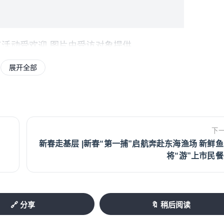
活动受欢迎 图片由受访对象提供
展开全部
州楼市也迎来了一年一度的“春节档”黄金消费
家人挑选房源、实地看房，各楼盘售楼处人气
出多重购房优惠活动，有效激发了市民的置业
购房热潮。
下
新春走基层 |新春“第一捕”启航奔赴东海渔场 新鲜
楼处张灯结彩，红灯笼、中国结等装饰点缀其
将“游”上市民
市民较平日有所增多。不少市民表示，平时工
春节假期，正好带着家人实地考察，敲定置业
者占据了相当大的比例，成为春节楼市的核心
🔗 分享
🔖 稍后阅读