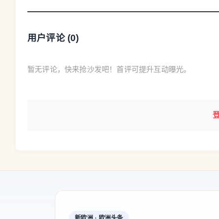
售楼处呈“人气爆棚”模式
用户评论 (
0
)
看房人流“络绎不绝”
在位于滨江商务区的天曜序售楼处，刚一进
暂无评论，快来抢沙发吧！首评可提升互动曝光。
洽谈区都围满了前来看房的市民，销售人员步履
查看沙盘、了解户型，忙碌而有序地接待着一拨
中心春节前几日项目的来访量就已显著攀升，春节
量接近百组。
“我们项目在2月16日（除夕）当天正式开
开盘当天就售罄了，目前加推的1#和7#楼叠墅
完成，目前为少量高层剩余房源还在销售。”该
联袂打造的楼盘，项目主推户型一经推出就备受
新欧洲 · 欧洲头条