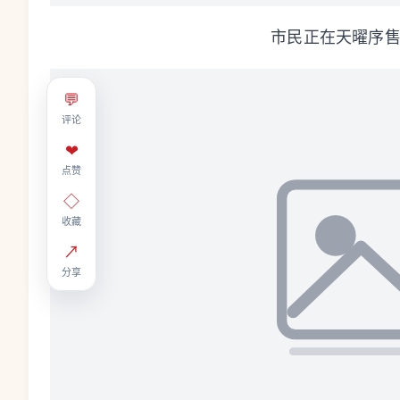
市民正在天曜序售
💬
评论
❤
点赞
◇
收藏
↗
分享