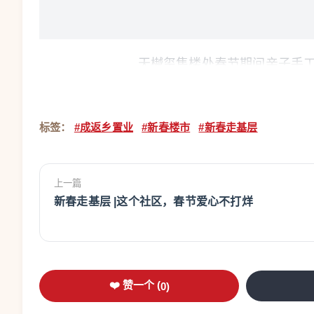
天樾玺售楼处春节期间亲子手工
温州网讯 新春佳节，大批游子返乡探亲，温
期。不少有购房需求的市民趁着假期闲暇，带着
标签：
#成返乡置业
#新春楼市
#新春走基层
持续攀升。开发商们精准抢抓这一契机，纷纷推
热情，温州房地产市场迎来了一波热闹的看房、
上一篇
新春走基层 |这个社区，春节爱心不打烊
记者走访市区多家楼盘发现，春节期间的售
间，洋溢着浓厚的节日氛围，前来看房、咨询的
作忙碌，难得有集中的时间了解楼盘详情，趁着
大事。据走访了解，当前看房人群中，返乡置业
❤️ 赞一个 (
0
)
消费力量之一。