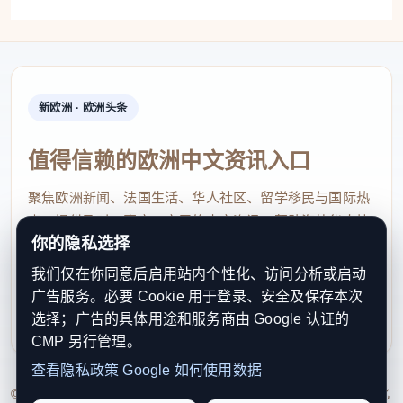
新欧洲 · 欧洲头条
值得信赖的欧洲中文资讯入口
聚焦欧洲新闻、法国生活、华人社区、留学移民与国际热
点，提供及时、真实、实用的中文资讯，帮助海外华人快
你的隐私选择
速了解欧洲动态。
我们仅在你同意后启用站内个性化、访问分析或启动
contact@xinouzhou.com
广告服务。必要 Cookie 用于登录、安全及保存本次
服务支持、版权与合作：工作日优先处理站务、投稿与权
选择；广告的具体用途和服务商由 Google 认证的
利通知
CMP 另行管理。
查看隐私政策
Google 如何使用数据
© 2026 新欧洲·欧洲头条. All Rights Reserved. 本网站持续优化