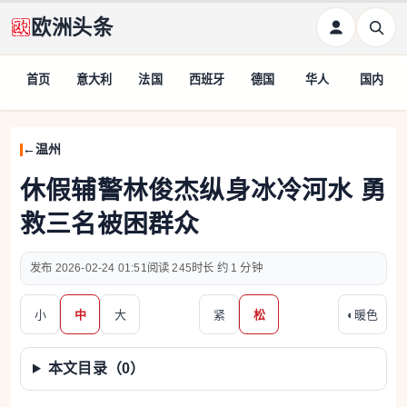
欧洲头条
首页
意大利
法国
西班牙
德国
华人
国内
温州
休假辅警林俊杰纵身冰冷河水 勇
救三名被困群众
2026-02-24 01:51
245
约 1 分钟
小
中
大
紧
松
◐
暖色
本文目录（
0
）