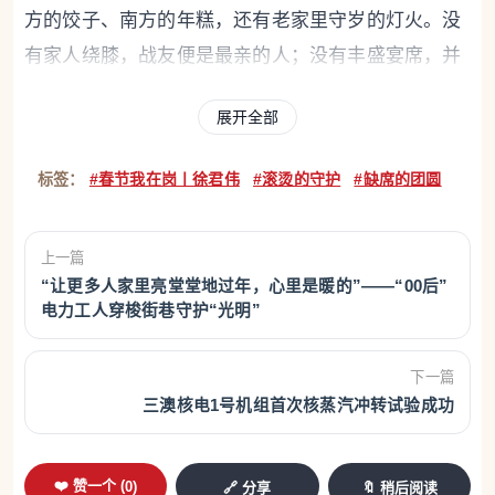
方的饺子、南方的年糕，还有老家里守岁的灯火。没
有家人绕膝，战友便是最亲的人；没有丰盛宴席，并
肩作战的情谊便是最暖的年味。
展开全部
备战：头盔在手边，警铃在心里
标签：
#春节我在岗丨徐君伟
#滚烫的守护
#缺席的团圆
时钟滑向晚八点，走廊尽头的电视房传来春晚的
欢声笑语，我们已将出警装备穿戴妥当。头盔搁在手
上一篇
边，战斗服的拉链拉至胸前，每一处细节都严丝合
“让更多人家里亮堂堂地过年，心里是暖的”——“00后”
缝。“站长，再核对一遍备用水带和随车器材？”站长
电力工人穿梭街巷守护“光明”
助理老秦的声音打断了我的思绪。他与我并肩战斗多
年，做事向来细致稳妥，像块坚实的压舱石。我点头
下一篇
三澳核电1号机组首次核蒸汽冲转试验成功
应下，随他走进装备库。春节的警情总带着几分特
殊，烟花爆竹引燃的火情、家庭聚餐引发的厨房火
灾，或是老人孩子走失、异物卡喉的紧急求助。我们
❤️ 赞一个 (
0
)
🔗 分享
🔖 稍后阅读