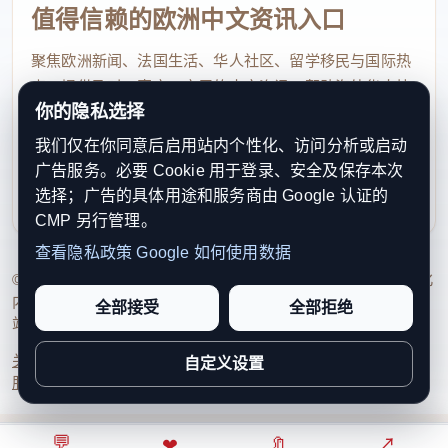
午夜十二点，新年的钟声刚落，急促的警铃声骤
值得信赖的欧洲中文资讯入口
然划破营区的寂静——辖区一户老旧民房失火，被困
聚焦欧洲新闻、法国生活、华人社区、留学移民与国际热
者中尚有一位八旬老人。“火速出发！”我一声令下，
点，提供及时、真实、实用的中文资讯，帮助海外华人快
队员们动作利落地上了车，消防车的警笛声刺破夜
你的隐私选择
速了解欧洲动态。
色，朝着火场疾驰。抵达时，老旧民房已被浓烟吞
我们仅在你同意后启用站内个性化、访问分析或启动
contact@xinouzhou.com
噬，木质楼梯烧得噼啪作响，火星簌簌往下掉。“跟我
广告服务。必要 Cookie 用于登录、安全及保存本次
服务支持、版权与合作：工作日优先处理站务、投稿与权
选择；广告的具体用途和服务商由 Google 认证的
上！”我戴上空气呼吸器，率先冲进火场。高温炙烤着
利通知
CMP 另行管理。
战斗服，浓烟像化不开的墨汁，几乎遮蔽了视线，只
查看隐私政策
Google 如何使用数据
能凭着多年的灭火救援经验摸索前行。终于，在卧室
© 2026 新欧洲·欧洲头条. All Rights Reserved. 本网站持续优化
角落，我们找到了蜷缩在衣柜旁的老人。他被浓烟呛
内容透明度、联系方式与用户权利说明，以提升品牌信任感和
全部接受
全部拒绝
站点完整度。
得说不出话，眼神里满是惶恐。我立刻背起老人，示
意队员们跟上，在浓烟中艰难地探寻撤离的路……冲
关于我们
法律声明
编辑规范
日期归档
隐私政策
Cookie 设置
自定义设置
服务条款
联系我们
出楼道的那一刻，新鲜空气涌入鼻腔，战斗服早已被
汗水浸透，冰冷地贴在身上，脸上、额头上满是黑
💬
⌂
◎
❤
↗
🔖
↗
○