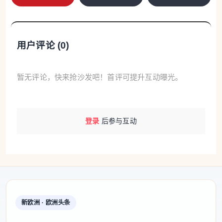
都懂，节日里的每一声警铃，都系着万家团圆，容不
得半点疏忽。
用户评论 (
0
)
暂无评论，快来抢沙发吧！首评可提升互动曝光。
登录
后参与互动
冲锋：浓烟里的脊梁，背起的是希望
新欧洲 · 欧洲头条