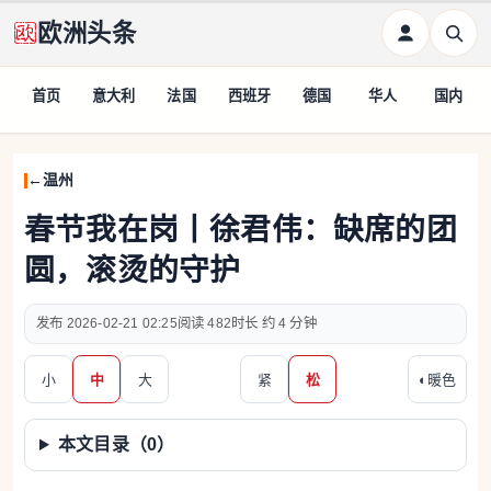
欧洲头条
首页
意大利
法国
西班牙
德国
华人
国内
温州
春节我在岗丨徐君伟：缺席的团
圆，滚烫的守护
2026-02-21 02:25
482
约 4 分钟
小
中
大
紧
松
◐
暖色
本文目录（
0
）