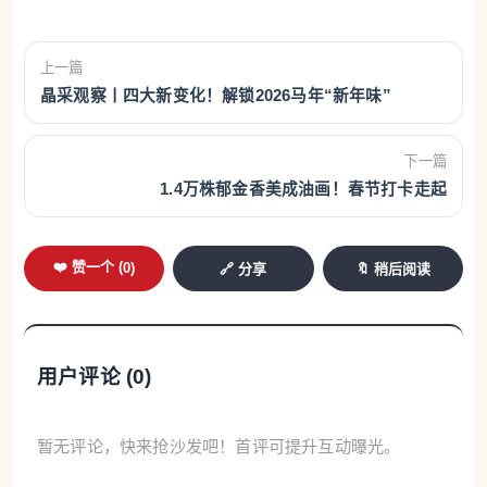
上一篇
晶采观察丨四大新变化！解锁2026马年“新年味”
下一篇
1.4万株郁金香美成油画！春节打卡走起
❤️ 赞一个 (
0
)
🔗 分享
🔖 稍后阅读
用户评论 (
0
)
暂无评论，快来抢沙发吧！首评可提升互动曝光。