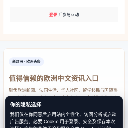
登录
后参与互动
新欧洲 · 欧洲头条
值得信赖的欧洲中文资讯入口
聚焦欧洲新闻、法国生活、华人社区、留学移民与国际热
点，提供及时、真实、实用的中文资讯，帮助海外华人快
你的隐私选择
速了解欧洲动态。
我们仅在你同意后启用站内个性化、访问分析或启动
contact@xinouzhou.com
广告服务。必要 Cookie 用于登录、安全及保存本次
服务支持、版权与合作：工作日优先处理站务、投稿与权