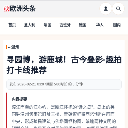
欧洲头条
首页
意大利
法国
西班牙
德国
华人
国内
温州
寻园博，游鹿城！古今叠影·趣拍
打卡线推荐
2026-02-21 03:07
580
约 3 分钟
内容提要
渡江而至的江心屿，是瓯江怀抱的“诗之岛”。岛上的英
国驻温州领事馆旧址三楼，青砖窗框将西塔“锁”在画面
中央，形成殖民建筑与佛塔同框构图，暗喻两种文明的