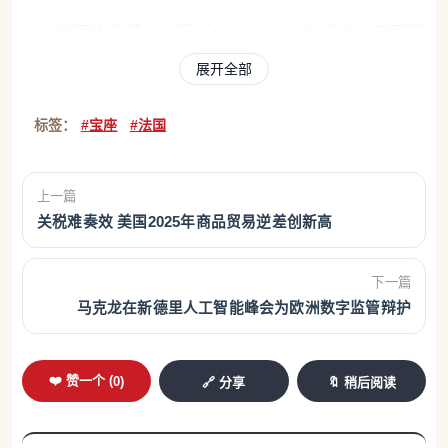
法国旅游部长帕潘（Serge Papin）指出，两国模
式存在根本差异：法国更像“流动型国家”，游客常作
展开全部
为欧洲行程中的一站停留；西班牙则是典型的长期度
标签：
#宝座
#法国
假目的地。
数据显示，外国游客平均在西班牙停留约7天，
上一篇
而在法国仅约5天。
关税难奏效 美国2025年商品贸易逆差创新高
因此，法国旅游政策的重点正在从“吸引更多游
下一篇
客”转向“提高消费与停留时间”。政府提出到2030年实
马克龙在新德里人工智能峰会为欧洲数字监管辩护
现1000亿欧元旅游收入的目标。
奥运效应与北美游客成为新增长动力
❤️ 赞一个 (
0
)
🔗 分享
🔖 稍后阅读
2025年旅游表现受到巴黎奥运会影响以及巴黎圣