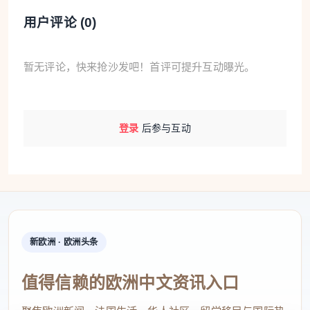
母院重新开放带来的关注度提升。
用户评论 (
0
)
欧洲仍是法国最大客源市场，其中德国游客住宿
夜数增长9%，意大利、西班牙、比利时和荷兰游客持
暂无评论，快来抢沙发吧！首评可提升互动曝光。
续增加。
增长最显著的是北美游客，美国游客酒店入住量
登录
后参与互动
增长17%，成为高端旅游消费的重要来源。由于消费
能力强，他们已成为法国奢华酒店与高端餐饮行业的
重要客群。
亚洲游客虽持续回升，但整体仍未恢复至疫情前
水平，尤其中国游客数量仍明显偏低。
新欧洲 · 欧洲头条
从观光大国走向高质量旅游
值得信赖的欧洲中文资讯入口
旅游业如今占法国国内生产总值约8%，并支撑约