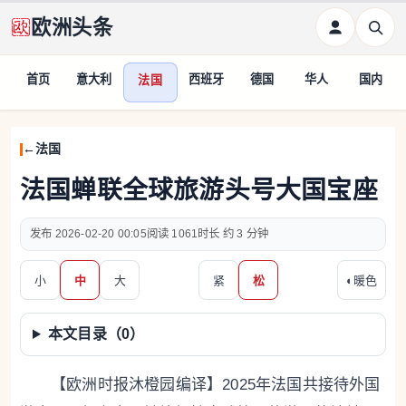
欧洲头条
首页
意大利
西班牙
德国
华人
国内
法国
法国
法国蝉联全球旅游头号大国宝座
2026-02-20 00:05
1061
约 3 分钟
小
中
大
紧
松
◐
暖色
本文目录（
0
）
【欧洲时报沐橙园编译】2025年法国共接待外国