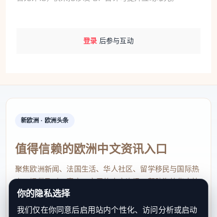
登录
后参与互动
新欧洲 · 欧洲头条
值得信赖的欧洲中文资讯入口
聚焦欧洲新闻、法国生活、华人社区、留学移民与国际热
点，提供及时、真实、实用的中文资讯，帮助海外华人快
你的隐私选择
速了解欧洲动态。
我们仅在你同意后启用站内个性化、访问分析或启动
contact@xinouzhou.com