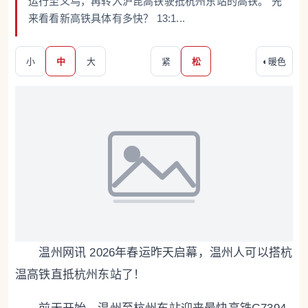
运行至义乌，再转入沪昆高铁驶抵杭州东站的高铁。 先
来看看新高铁具体有多快？ 13:1...
小
中
大
紧
松
◐
暖色
温州网讯 2026年春运昨天启幕，温州人可以搭杭
温高铁直抵杭州东站了！