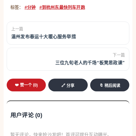
标签：
#分钟
#到杭州东最快列车开跑
上一篇
温州发布春运十大暖心服务举措
下一篇
三位九旬老人的千场“板凳思政课”
❤️ 赞一个 (
0
)
🔗 分享
🔖 稍后阅读
用户评论 (
0
)
暂无评论，快来抢沙发吧！首评可提升互动曝光。