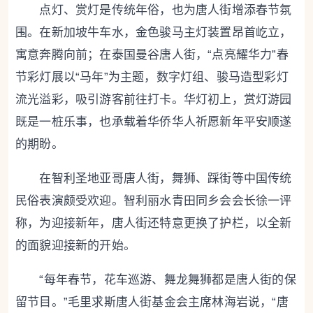
点灯、赏灯是传统年俗，也为唐人街增添春节氛
围。在新加坡牛车水，金色骏马主灯装置昂首屹立，
寓意奔腾向前；在泰国曼谷唐人街，“点亮耀华力”春
节彩灯展以“马年”为主题，数字灯组、骏马造型彩灯
流光溢彩，吸引游客前往打卡。华灯初上，赏灯游园
既是一桩乐事，也承载着华侨华人祈愿新年平安顺遂
的期盼。
在智利圣地亚哥唐人街，舞狮、踩街等中国传统
民俗表演颇受欢迎。智利丽水青田同乡会会长徐一评
称，为迎接新年，唐人街还特意更换了护栏，以全新
的面貌迎接新的开始。
“每年春节，花车巡游、舞龙舞狮都是唐人街的保
留节目。”毛里求斯唐人街基金会主席林海岩说，“唐