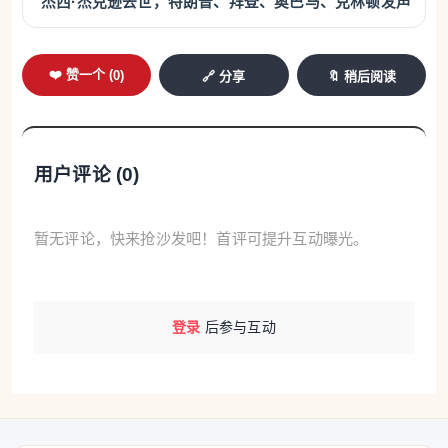
杰西·杰克逊去世，特朗普、拜登、奥巴马、克林顿发声
❤️ 赞一个 (
0
)
🔗 分享
🔖 稍后阅读
用户评论 (
0
)
暂无评论，快来抢沙发吧！首评可提升互动曝光。
登录
后参与互动