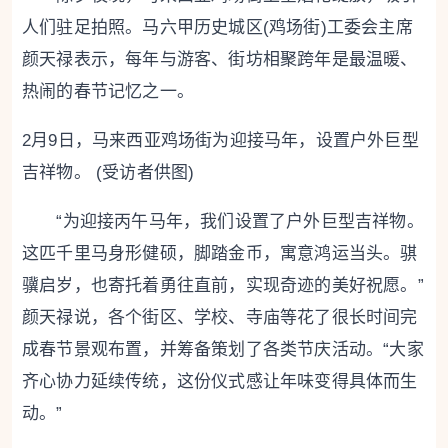
人们驻足拍照。马六甲历史城区(鸡场街)工委会主席
颜天禄表示，每年与游客、街坊相聚跨年是最温暖、
热闹的春节记忆之一。
2月9日，马来西亚鸡场街为迎接马年，设置户外巨型
吉祥物。 (受访者供图)
“为迎接丙午马年，我们设置了户外巨型吉祥物。
这匹千里马身形健硕，脚踏金币，寓意鸿运当头。骐
骥启岁，也寄托着勇往直前，实现奇迹的美好祝愿。”
颜天禄说，各个街区、学校、寺庙等花了很长时间完
成春节景观布置，并筹备策划了各类节庆活动。“大家
齐心协力延续传统，这份仪式感让年味变得具体而生
动。”