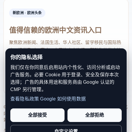
新欧洲 · 欧洲头条
值得信赖的欧洲中文资讯入口
聚焦欧洲新闻、法国生活、华人社区、留学移民与国际热
点，提供及时、真实、实用的中文资讯，帮助海外华人快
你的隐私选择
速了解欧洲动态。
我们仅在你同意后启用站内个性化、访问分析或启动
contact@xinouzhou.com
广告服务。必要 Cookie 用于登录、安全及保存本次
服务支持、版权与合作：工作日优先处理站务、投稿与权
选择；广告的具体用途和服务商由 Google 认证的
利通知
CMP 另行管理。
查看隐私政策
Google 如何使用数据
© 2026 新欧洲·欧洲头条. All Rights Reserved. 本网站持续优化
内容透明度、联系方式与用户权利说明，以提升品牌信任感和
全部接受
全部拒绝
站点完整度。
关于我们
法律声明
编辑规范
日期归档
隐私政策
Cookie 设置
自定义设置