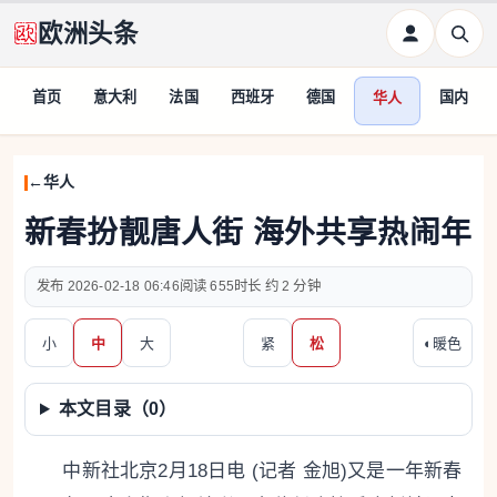
欧洲头条
首页
意大利
法国
西班牙
德国
国内
华人
华人
新春扮靓唐人街 海外共享热闹年
2026-02-18 06:46
655
约 2 分钟
小
中
大
紧
松
◐
暖色
本文目录（
0
）
中新社北京2月18日电 (记者 金旭)又是一年新春