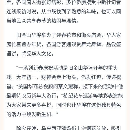
至，各国唐人街张灯结彩，多位侨胞接受中新社记者
连线采访时说，从中既找到了熟悉的年味，也可以同
当地民众共享春节的热闹与温情。
旧金山华埠举办了迎春花市和街头庙会，华人家
庭忙着置办年货，各国游客则观赏舞龙舞狮、品尝签
语饼，感受华人文化。
“一系列新春庆祝活动是旧金山华埠开年的重头
戏。大年初一，财神会走上街头，派发红包，传递祝
福。”美国华商总会顾问蔡文耀称，接下来的活动中他
最期待农历新年大游行，“希望花车巡游等精彩表演能
为大家带来更多喜悦，同时也让华埠在这份独具特色
的活力中焕发新生机。”
除夕夜晚，马来西亚鸡场街上空烟花绽放，吸引