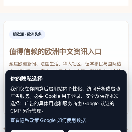
新欧洲 · 欧洲头条
值得信赖的欧洲中文资讯入口
聚焦欧洲新闻、法国生活、华人社区、留学移民与国际热
点，提供及时、真实、实用的中文资讯，帮助海外华人快
你的隐私选择
速了解欧洲动态。
我们仅在你同意后启用站内个性化、访问分析或启动
contact@xinouzhou.com
广告服务。必要 Cookie 用于登录、安全及保存本次
服务支持、版权与合作：工作日优先处理站务、投稿与权
选择；广告的具体用途和服务商由 Google 认证的
利通知
CMP 另行管理。
查看隐私政策
Google 如何使用数据
© 2026 新欧洲·欧洲头条. All Rights Reserved. 本网站持续优化