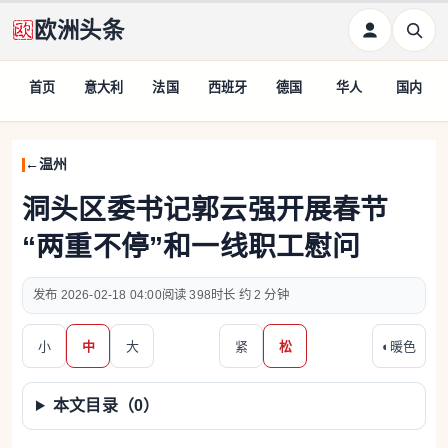
欧洲头条
首页
意大利
法国
西班牙
德国
华人
国内
温州
洞头区委书记郭云强开展春节
“两重不停”和一线职工慰问
2026-02-18 04:00
398
约 2 分钟
小
中
大
紧
松
◐
暖色
本文目录（
0
）