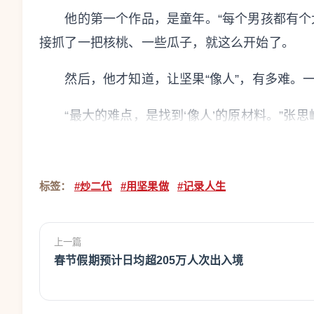
他的第一个作品，是童年。“每个男孩都有个大
接抓了一把核桃、一些瓜子，就这么开始了。
然后，他才知道，让坚果“像人”，有多难。一
“最大的难点，是找到‘像人’的原材料。”张
选浅色白核桃，男孩则用深色核桃；四肢多用细
料非常难找，比如普通瓜子两头尖、中间鼓，做
标签：
#炒二代
#用坚果做
#记录人生
“材料一不搭，整个人就显得别扭。”每次创作
选。“这些挑出来的炒货没法再卖了，最后基本都
上一篇
每次看到我做手办，都觉得我是在浪费粮食、不务
春节假期预计日均超205万人次出入境