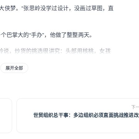
侠梦。”张思岭没学过设计，没画过草图，直
个巴掌大的“手办”，他做了整整两天。
思岭说，炒货的挑选很讲究：头部用核桃，女孩
长的瓜子壳拼接，脚部则用松子。“合适的原材
展开全部
出来的胳膊、腿就很僵硬，不协调。”
，他都要抓出一把炒货，在桌前反复比对、筛
进了我自己的肚子。”他笑着说，“所以，父母
下
正业。”
世贸组织总干事：多边组织必须直面挑战推进改