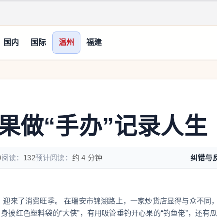
国内
国际
温州
福建
果做“手办”记录人生
9
阅读：
132
预计阅读：
约 4 分钟
纠错与
”，迎来了消费旺季。 在瑞安市锦湖路上，一家炒货店显得与众不同
身披红色塑料袋的“大侠”，有用吸管垂钓开心果的“钓鱼佬”，还有