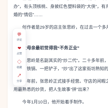
办”，有头顶核桃、身披红色塑料袋的“大侠”，有
婚的“情侣”……
创作者是29岁的店主张思岭，在过去一个多
💬
货里。
评论
父母亲最初觉得我“不务正业”
❤
点赞
张思岭是名副其实的“炒二代”。二十多年前，
◇
收藏
着一口铁锅、一把铲子，“炒”出了这家街坊熟知
↗
半年前，张思岭正式接手经营。守店的闲暇之
分享
用最熟悉的炒货，把人生故事“拼”出来？
今年1月10日，他开始着手制作。