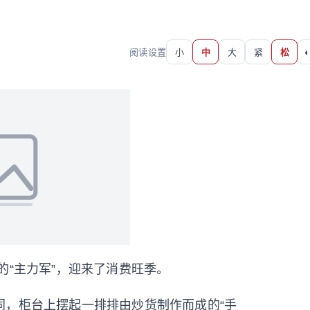
阅读设置
小
中
大
紧
松
◐
“主力军”，迎来了消费旺季。
，柜台上摆起一排排由炒货制作而成的“手