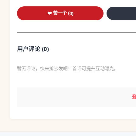
❤️ 赞一个 (
0
)
用户评论 (
0
)
暂无评论，快来抢沙发吧！首评可提升互动曝光。