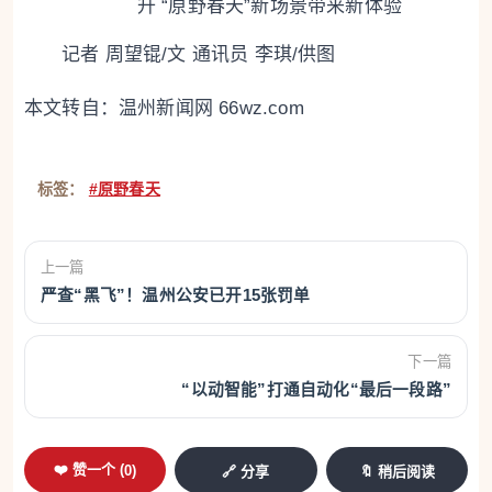
升 “原野春天”新场景带来新体验
记者 周望锟/文 通讯员 李琪/供图
本文转自：
温州新闻网 66wz.com
标签：
#原野春天
上一篇
严查“黑飞”！温州公安已开15张罚单
下一篇
“以动智能”打通自动化“最后一段路”
❤️ 赞一个 (
0
)
🔗 分享
🔖 稍后阅读