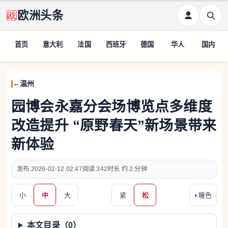
欧洲头条
首页
意大利
法国
西班牙
德国
华人
国内
温州
园博会永嘉分会场博览点多维度
改造提升 “原野春天”新场景带来
新体验
2026-02-12 02:47
342
约 2 分钟
小
中
大
紧
松
◐
暖色
本文目录（
0
）