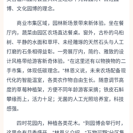
博、文化园博的理念。
商业市集区域，园林新场景带来新体验。坐在餐
厅内，蔬菜由园区农场直达餐桌。窗外，古朴的乌桕
树、平静的水面和草坪、未经雕琢的天然石头与人工
打磨的石条相得益彰。一旁展厅内，简约、雅致的设
计风格带给游客新奇体验。“在这里还有以物换物的二
手市集，体现低碳理念。”林恩义说，未来农场配备现
代化的智能温室，各类农作物自由生长。随意调节高
度的草莓种植架，方便不同年龄游客采摘；铁皮石斛
攀缘而上，活力十足；无菌的人工光照培养室，科技
感强。
四时花园内，种植各类花木。“到园博会举行时，
这里会有月季盛开。”林恩义介绍，“万物可野”分区集