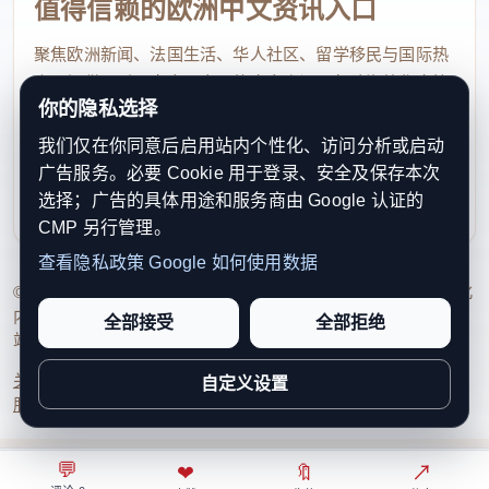
值得信赖的欧洲中文资讯入口
聚焦欧洲新闻、法国生活、华人社区、留学移民与国际热
点，提供及时、真实、实用的中文资讯，帮助海外华人快
你的隐私选择
速了解欧洲动态。
我们仅在你同意后启用站内个性化、访问分析或启动
contact@xinouzhou.com
广告服务。必要 Cookie 用于登录、安全及保存本次
服务支持、版权与合作：工作日优先处理站务、投稿与权
选择；广告的具体用途和服务商由 Google 认证的
利通知
CMP 另行管理。
查看隐私政策
Google 如何使用数据
© 2026 新欧洲·欧洲头条. All Rights Reserved. 本网站持续优化
内容透明度、联系方式与用户权利说明，以提升品牌信任感和
全部接受
全部拒绝
站点完整度。
关于我们
法律声明
编辑规范
日期归档
隐私政策
Cookie 设置
自定义设置
服务条款
联系我们
💬
⌂
◎
❤
↗
🔖
↗
○