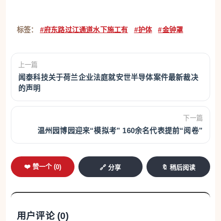
标签：
#府东路过江通道水下施工有
#护体
#金钟罩
上一篇
闻泰科技关于荷兰企业法庭就安世半导体案件最新裁决
的声明
下一篇
温州园博园迎来“模拟考” 160余名代表提前“阅卷”
❤️ 赞一个 (
0
)
🔗 分享
🔖 稍后阅读
用户评论 (
0
)