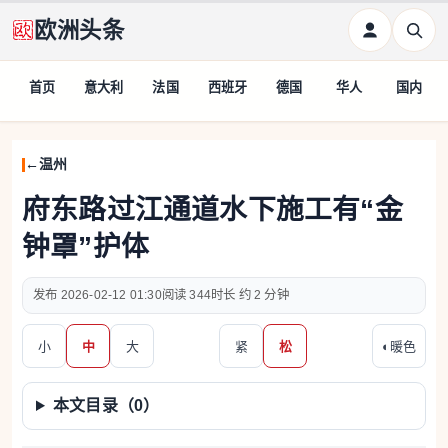
欧洲头条
首页
意大利
法国
西班牙
德国
华人
国内
温州
府东路过江通道水下施工有“金
钟罩”护体
2026-02-12 01:30
344
约 2 分钟
小
中
大
紧
松
◐
暖色
本文目录（
0
）