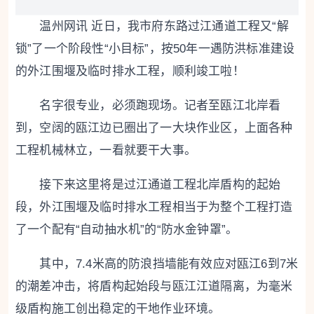
温州网讯 近日，我市府东路过江通道工程又“解
锁”了一个阶段性“小目标”，按50年一遇防洪标准建设
的外江围堰及临时排水工程，顺利竣工啦！
名字很专业，必须跑现场。记者至瓯江北岸看
到，空阔的瓯江边已圈出了一大块作业区，上面各种
工程机械林立，一看就要干大事。
接下来这里将是过江通道工程北岸盾构的起始
段，外江围堰及临时排水工程相当于为整个工程打造
了一个配有“自动抽水机”的“防水金钟罩”。
其中，7.4米高的防浪挡墙能有效应对瓯江6到7米
的潮差冲击，将盾构起始段与瓯江江道隔离，为毫米
级盾构施工创出稳定的干地作业环境。