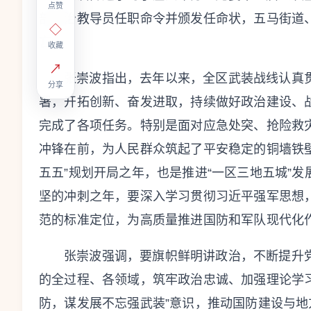
点赞
部政治教导员任职命令并颁发任命状
，五马
街道
◇
言。
收藏
↗
张崇波指出，去年以来，全区武装战线认真
分享
署，开拓创新、奋发进取，持续做好政治建设、
完成了各项任务。特别是面对应急处突、抢险救
冲锋在前，为人民群众筑起了平安稳定的铜墙铁
五五”规划开局之年，也是推进“一区三地五城”
发
坚的冲刺之年，要深入学习贯彻习近平强军思想
范的标准定位，为高质量推进国防和军队现代化
张崇波强调，
要旗帜鲜明讲政治，不断提升
的全过程、各领域，筑牢政治忠诚、
加强理论学
防，谋发展不忘强武装”意识，推动国防建设与