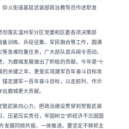
、仰义街道基层武装部政治教导员作述职发
贯彻落实温州军分区党委和区委各项决策部
战备训练、兵役征集、军民融合等工作，圆满
灾等急难险重任务，广大部队官兵闻令而动、
壁，为鹿城发展做出了积极的贡献。
今年是“十
展
的关键之年，更是实现建军百年奋斗目标攻
，锚定建军一百年奋斗目标，以走前列、作示
作出鹿城更大贡献。
党管武装向心力，
把政治建设贯穿到党管武装
习、
压紧压实责任，
牢固树立“抓经济不忘固国
地方发展同频共振、一体推进。
要坚定不移抓主