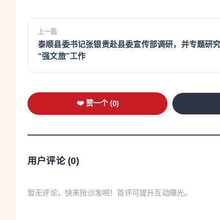
上一篇
泰顺县委书记张银贵赴县委宣传部调研，并专题研
“强文旅”工作
❤️ 赞一个 (
0
)
用户评论 (
0
)
暂无评论，快来抢沙发吧！首评可提升互动曝光。