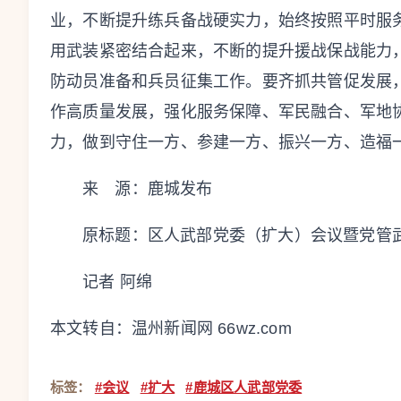
业，不断提升练兵备战硬实力，
始终按照平时服
用武装紧密结合起来，不断的提升援战保战能力
防动员准备和兵员征集工作。
要齐抓共管促发展
作高质量发展，强化服务保障、
军民融合、
军地
力，
做到守住一方、参建一方、振兴一方、造福
来 源：鹿城发布
原标题：
区人武部党委（扩大）会议暨党管
记者 阿绵
本文转自：
温州新闻网 66wz.com
标签：
#会议
#扩大
#鹿城区人武部党委