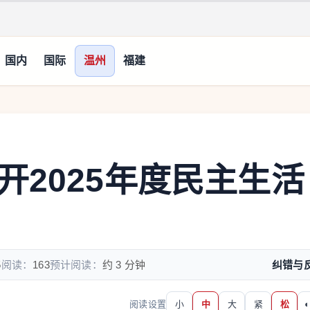
国内
国际
温州
福建
开2025年度民主生活
5
阅读：
163
预计阅读：
约 3 分钟
纠错与
阅读设置
小
中
大
紧
松
◐