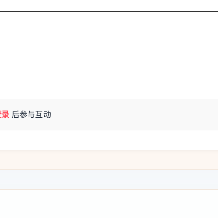
绷紧纪律之弦，严管严治筑牢防线。扛牢全面
，
严守纪律规矩，
依法秉公用权，严格落实中
政治生态。
会
登录
后参与互动