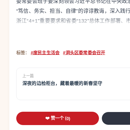
委常委会班子要深刻领会习近平总书记在中央政
“笃信、务实、担当、自律”的谆谆教诲，深入践
浙江“4+1”重要要求和省委“132”总体工作部署
建设，充分发挥示范引领作用，以更高的站位、
速推动共同富裕，生动展现基本实现社会主义现代
奋力谱写中国式现代化洞头新篇章。
标签：
#度民主生活会
#洞头区委常委会召开
郭云强强调，
要铸牢忠诚之魂，对标看齐把
主义思想和对洞头重要指示精神，增强“四个意识”
上一篇
深夜的边检柜台，藏着最暖的新春坚守
中央重大决策部署在洞头落实落细。要勇担发展
求，紧扣海上花园建设目标，奋力打好“十五五”
展大局中展现洞头作为、贡献洞头力量。要深挖
和批评意见，建立清单、压实责任，以整改实效
❤️ 赞一个 (
0
)
本，增进福祉践行宗旨。聚焦教育、医疗、养老