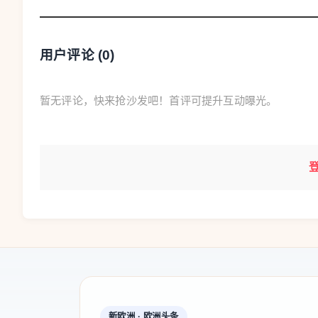
盼，持续提升群众获得感、幸福感、安全感。要
从严治党主体责任，
牢固树立和践行正确政绩观
用户评论 (
0
)
央八项规定精神，深化风腐同治，巩固风清气正
来 源：洞头发布
暂无评论，快来抢沙发吧！首评可提升互动曝光。
原标题：
区委常委会召开2025年度民主生活
记者：庄缘
本文转自：
温州新闻网 66wz.com
新欧洲 · 欧洲头条