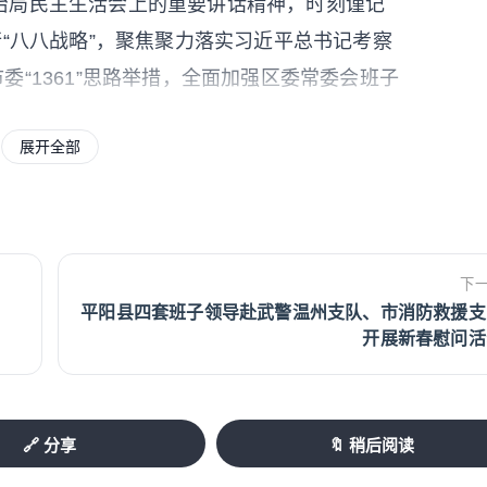
治局民主生活会上的重要讲话精神，时刻谨记
行“八八战略”，聚焦聚力落实习近平总书记考察
、市委“1361”思路举措，全面加强区委常委会班子
更实的作风干事创业，加快建设海上花园，加
展开全部
化的海岛图景，确保实现“十五五”良好开局，
准方向。深学笃行习近平新时代中国特色社会
、坚定“四个自信”、做到“两个维护”，确保党
下
平阳县四套班子领导赴武警温州支队、市消防救援支
之责，争先攀高开创新局。全面对标上级要
开展新春慰问活
开局首战、拼出一季度“开门红”，努力在省市发
问题之源，标本兼治务求实效。针对查摆问题
强化班子建设、推动区域发展。要恪守为民之
🔗 分享
🔖 稍后阅读
等民生重点，办好民生实事，解决群众急难愁