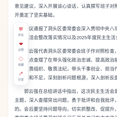
意见建议，深入开展谈心谈话，认真撰写班子对
开奠定了坚实基础。
会议通报了洞头区委常委会深入贯彻中央八项
💬
评论
民主生活会整改落实情况以及2025年度民主生
❤
点赞
郭云强代表洞头区委常委会班子作对照检查
◇
言，
重点查摆了在带头强化政治忠诚、提高政治
收藏
民、敬畏组织、敬畏法纪，带头干事创业、担当
↗
的问题和不足，
深刻剖析问题根源，深入剖析反
分享
郭云强在总结讲话中指出，这次民主生活会
主题，深入查摆突出问题，勇于批评和自我批评
的。会后要坚持问题导向，切实抓整改、促提升