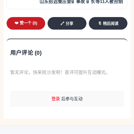
山东招远蚕庄金矿事故 矿长等11人被控制
❤️ 赞一个 (
0
)
🔗 分享
🔖 稍后阅读
用户评论 (
0
)
暂无评论，快来抢沙发吧！首评可提升互动曝光。
登录
后参与互动