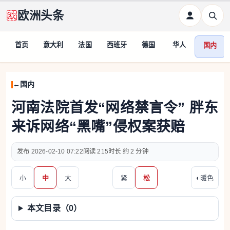
欧洲头条
首页
意大利
法国
西班牙
德国
华人
国内
国内
河南法院首发“网络禁言令” 胖东
来诉网络“黑嘴”侵权案获赔
2026-02-10 07:22
215
约 2 分钟
小
中
大
紧
松
◐
暖色
本文目录（
0
）