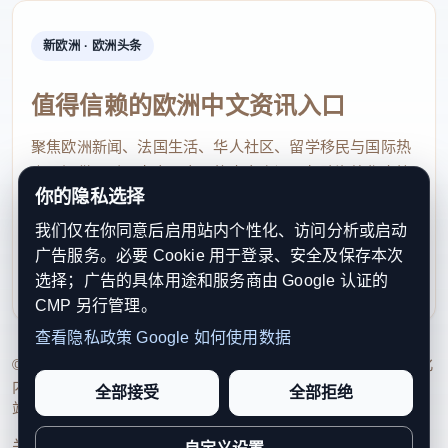
新欧洲 · 欧洲头条
值得信赖的欧洲中文资讯入口
聚焦欧洲新闻、法国生活、华人社区、留学移民与国际热
点，提供及时、真实、实用的中文资讯，帮助海外华人快
你的隐私选择
速了解欧洲动态。
我们仅在你同意后启用站内个性化、访问分析或启动
contact@xinouzhou.com
广告服务。必要 Cookie 用于登录、安全及保存本次
服务支持、版权与合作：工作日优先处理站务、投稿与权
选择；广告的具体用途和服务商由 Google 认证的
利通知
CMP 另行管理。
查看隐私政策
Google 如何使用数据
© 2026 新欧洲·欧洲头条. All Rights Reserved. 本网站持续优化
内容透明度、联系方式与用户权利说明，以提升品牌信任感和
全部接受
全部拒绝
站点完整度。
关于我们
法律声明
编辑规范
日期归档
隐私政策
Cookie 设置