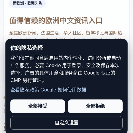
新欧洲 · 欧洲头条
值得信赖的欧洲中文资讯入口
聚焦欧洲新闻、法国生活、华人社区、留学移民与国际热
点，提供及时、真实、实用的中文资讯，帮助海外华人快
你的隐私选择
速了解欧洲动态。
我们仅在你同意后启用站内个性化、访问分析或启动
contact@xinouzhou.com
广告服务。必要 Cookie 用于登录、安全及保存本次
服务支持、版权与合作：工作日优先处理站务、投稿与权
选择；广告的具体用途和服务商由 Google 认证的
利通知
CMP 另行管理。
查看隐私政策
Google 如何使用数据
© 2026 新欧洲·欧洲头条. All Rights Reserved. 本网站持续优化
内容透明度、联系方式与用户权利说明，以提升品牌信任感和
全部接受
全部拒绝
站点完整度。
关于我们
法律声明
编辑规范
日期归档
隐私政策
Cookie 设置
自定义设置
服务条款
联系我们