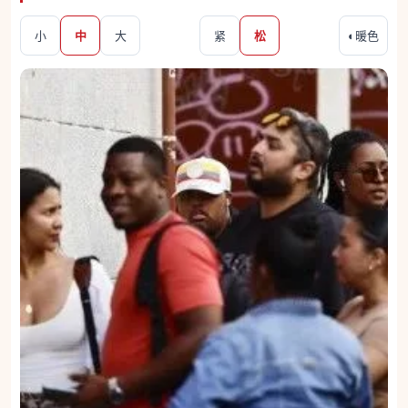
小
中
大
紧
松
◐
暖色