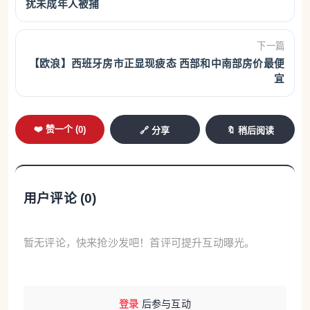
扰未成年人被捕
下一篇
【欧浪】西班牙房市正显现疲态 西部和中南部房价最便
宜
❤️ 赞一个 (
0
)
🔗 分享
🔖 稍后阅读
用户评论 (
0
)
暂无评论，快来抢沙发吧！首评可提升互动曝光。
登录
后参与互动