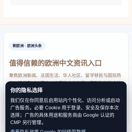
新欧洲 · 欧洲头条
值得信赖的欧洲中文资讯入口
聚焦欧洲新闻、法国生活、华人社区、留学移民与国际热
点，提供及时、真实、实用的中文资讯，帮助海外华人快
你的隐私选择
速了解欧洲动态。
我们仅在你同意后启用站内个性化、访问分析或启动
contact@xinouzhou.com
广告服务。必要 Cookie 用于登录、安全及保存本次
服务支持、版权与合作：工作日优先处理站务、投稿与权
选择；广告的具体用途和服务商由 Google 认证的
利通知
CMP 另行管理。
查看隐私政策
Google 如何使用数据