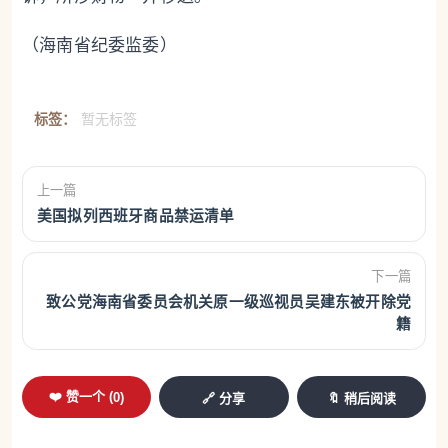
（海南省纪委监委）
标签：
暂无标签
上一篇
美国拟列西班牙商品禁运清单
下一篇
致公党海南省委员会机关原一级巡视员吴建东被开除党
籍
❤️ 赞一个 (
0
)
🔗 分享
🔖 稍后阅读