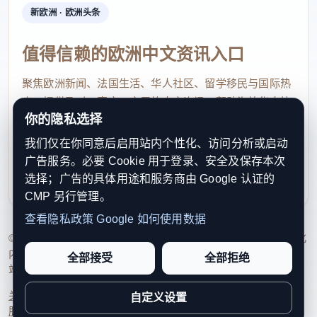
新欧洲 · 欧洲头条
值得信赖的欧洲中文资讯入口
聚焦欧洲新闻、法国生活、华人社区、留学移民与国际热
点，提供及时、真实、实用的中文资讯，帮助海外华人快
你的隐私选择
速了解欧洲动态。
我们仅在你同意后启用站内个性化、访问分析或启动
contact@xinouzhou.com
广告服务。必要 Cookie 用于登录、安全及保存本次
服务支持、版权与合作：工作日优先处理站务、投稿与权
选择；广告的具体用途和服务商由 Google 认证的
利通知
CMP 另行管理。
查看隐私政策
Google 如何使用数据
© 2026 新欧洲·欧洲头条. All Rights Reserved. 本网站持续优化
内容透明度、联系方式与用户权利说明，以提升品牌信任感和
全部接受
全部拒绝
站点完整度。
关于我们
法律声明
编辑规范
日期归档
隐私政策
Cookie 设置
自定义设置
服务条款
联系我们