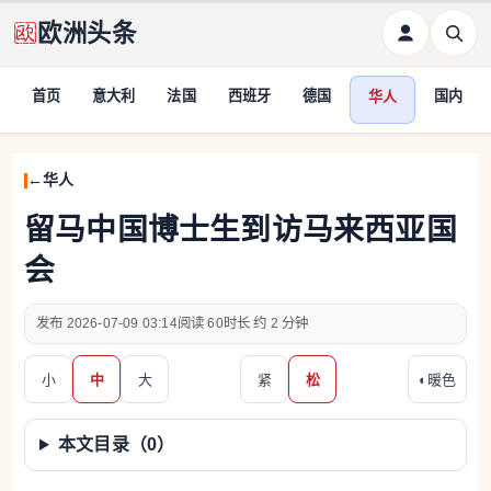
欧洲头条
首页
意大利
法国
西班牙
德国
国内
华人
华人
留马中国博士生到访马来西亚国
会
2026-07-09 03:14
60
约 2 分钟
小
中
大
紧
松
◐
暖色
本文目录（
0
）