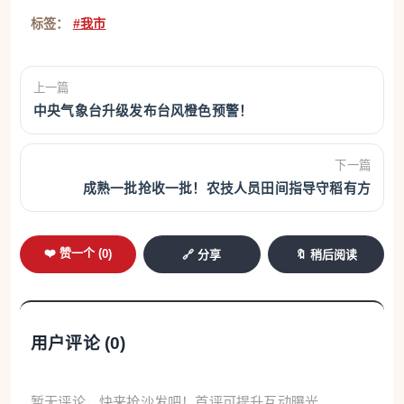
标签：
#我市
上一篇
中央气象台升级发布台风橙色预警！
下一篇
成熟一批抢收一批！农技人员田间指导守稻有方
❤️ 赞一个 (
0
)
🔗 分享
🔖 稍后阅读
用户评论 (
0
)
暂无评论，快来抢沙发吧！首评可提升互动曝光。