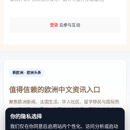
登录
后参与互动
新欧洲 · 欧洲头条
值得信赖的欧洲中文资讯入口
聚焦欧洲新闻、法国生活、华人社区、留学移民与国际热
点，提供及时、真实、实用的中文资讯，帮助海外华人快
你的隐私选择
速了解欧洲动态。
我们仅在你同意后启用站内个性化、访问分析或启动
contact@xinouzhou.com