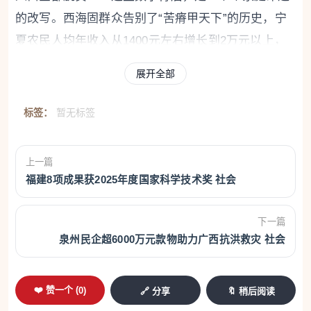
的改写。西海固群众告别了“苦瘠甲天下”的历史，宁
夏农民人均年收入从1400元左右增长到2万元以上，
闽宁镇居民收入更是搬迁之初的近40倍。
展开全部
中国式奇迹背后，是互利共赢、共同发展的理
标签：
暂无标签
念。闽宁协作不是单向的“帮”和“扶”，而是两省区资源
禀赋的精准对接——福建的资金、技术、市场，与宁
夏的能源、土地、气候优势深度耦合。30年来，福建
上一篇
福建8项成果获2025年度国家科学技术奖 社会
累计引导1600多家企业在宁夏投资，实际到位资金超
千亿元；从“福建企业+宁夏资源”到“福建市场+宁夏产
下一篇
品”，两省区要素双向流动，聚力打造了葡萄酒、枸
泉州民企超6000万元款物助力广西抗洪救灾 社会
杞、牛奶等特色产业，占全区农业总产值比重超过
88%，农民经营性收入四成以上来自特色产业。宁夏
❤️ 赞一个 (
0
)
🔗 分享
🔖 稍后阅读
也以“闽数宁算”“闽数宁备”等模式回应福建所需，建成