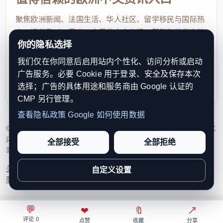
今年是“十五五”开局之年，也是红军长征胜利90
聚焦欧洲新闻、法国生活、华人社区、留学移民与国际热
点，提供及时、真实、实用的中文资讯，帮助海外华人快
周年。立足新起点，聚焦“福建所能”“宁夏所需”“闽宁
你的隐私选择
速了解欧洲动态。
所长”，两省区正加快书写新篇章。从东西部协作到全
我们仅在你同意后启用站内个性化、访问分析或启动
contact@xinouzhou.com
国统一大市场，从巩固脱贫成果到迈向共同富裕，闽
广告服务。必要 Cookie 用于登录、安全及保存本次
服务支持、版权与合作：工作日优先处理站务、投稿与权
宁协作的有益经验，正为中国式现代化注入跨越山
选择；广告的具体用途和服务商由 Google 认证的
利通知
海、一往无前的奋进力量。 （林清智）
CMP 另行管理。
查看隐私政策
Google 如何使用数据
© 2026 新欧洲·欧洲头条. All Rights Reserved. 本网站持续优化
内容透明度、联系方式与用户权利说明，以提升品牌信任感和
全部接受
全部拒绝
站点完整度。
关于我们
法律声明
编辑规范
日期归档
隐私政策
Cookie 设置
自定义设置
服务条款
联系我们
💬
⌂
◎
❤
↗
🔖
↗
○
评论 0
首页
关注
热榜
我的
点赞
收藏
分享