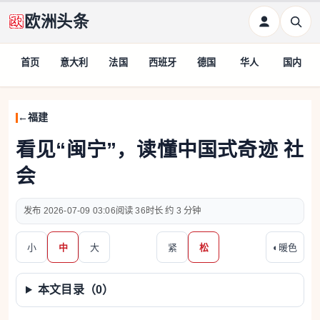
欧洲头条
首页
意大利
法国
西班牙
德国
华人
国内
福建
看见“闽宁”，读懂中国式奇迹 社
会
2026-07-09 03:06
36
约 3 分钟
小
中
大
紧
松
◐
暖色
本文目录（
0
）