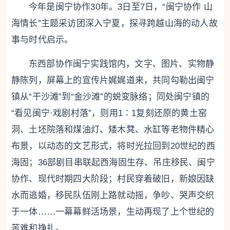
今年是闽宁协作30年。3日至7日，“闽宁协作 山
海情长”主题采访团深入宁夏，探寻跨越山海的动人故
事与时代启示。
东西部协作闽宁实践馆内，文字、图片、实物静
静陈列，屏幕上的宣传片娓娓道来，共同勾勒出闽宁
镇从“干沙滩”到“金沙滩”的蜕变脉络；同处闽宁镇的
“看见闽宁·戏剧村落”，则用1∶1复刻还原的黄土窑
洞、土坯院落和煤油灯、矮木凳、水缸等老物件精心
布景，以动态的文艺形式，将时光拉回到20世纪的西
海固；36部剧目串联起西海固生存、吊庄移民、闽宁
协作、现代时期四大阶段；村民穿着破旧，新娘因缺
水而逃婚，移民队伍刚上路就动摇，争吵、哭声交织
于一体……一幕幕鲜活场景，生动再现了上个世纪的
苦难和挣扎。