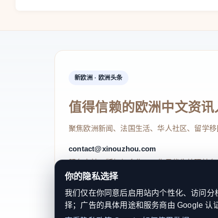
新欧洲 · 欧洲头条
值得信赖的欧洲中文资讯
聚焦欧洲新闻、法国生活、华人社区、留学移
contact@xinouzhou.com
服务支持、版权与合作：工作日优先处理站务
你的隐私选择
我们仅在你同意后启用站内个性化、访问分析或
择；广告的具体用途和服务商由 Google 认
© 2026 新欧洲·欧洲头条. All Rights 