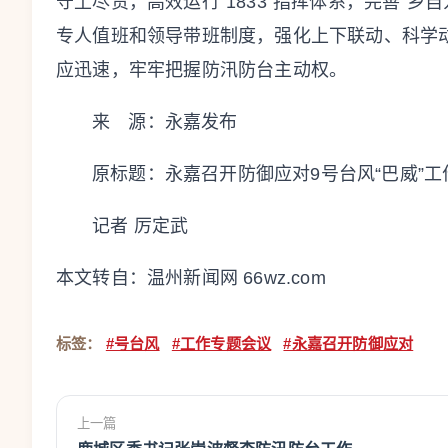
守土尽责，高效运行“1833”指挥体系，完善“乡
专人值班和领导带班制度，强化上下联动、科学
应迅速，牢牢把握防汛防台主动权。
来 源：永嘉发布
原标题：
永嘉召开防御应对9号台风“巴威”
记者 厉定武
本文转自：
温州新闻网 66wz.com
标签：
#号台风
#工作专题会议
#永嘉召开防御应对
上一篇