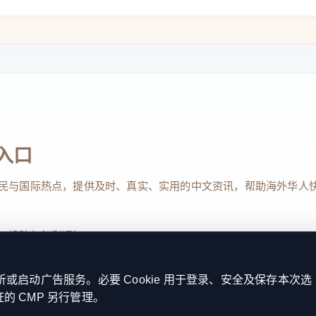
入口
民与国际热点，提供及时、真实、实用的中文资讯，帮助海外华人
、投稿与权利通知
启动广告服务。必要 Cookie 用于登录、安全及保存本次选
证的 CMP 另行管理。
Reserved. 本网站持续优化内容透明度、联系方式与用户权利说明，以提升