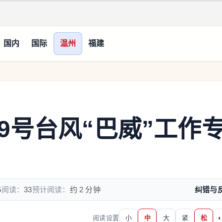
国内
国际
温州
福建
9号台风“巴威”工作
5
阅读：
33
预计阅读：
约 2 分钟
纠错与
阅读设置
小
中
大
紧
松
◐