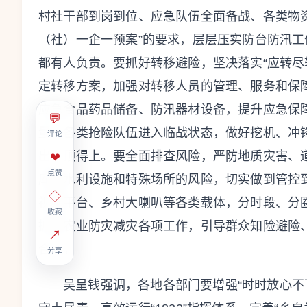
村社干部到岗到位、应急队伍全面备战、各类物
（社）一企一预案”的要求，层层压实防台防汛
都有人负责。要抓好转移避险，坚决落实“应转尽
定转移方案，加强对转移人员的管理、服务和保
应急食品药品储备、防汛器材设备，提升应急保
💬
量，各类抢险队伍进入临战状态，做好挖机、冲
评论
出、顶得上。要全面排查风险，严防地质灾害、
❤
点赞
库等水利设施和特殊场所的风险，切实做到管控
◇
视频平台、乡村大喇叭等各类载体，分时段、分
收藏
抓好农业防灾减灾各项工作，引导群众知险避险
↗
合力。
分享
吴呈钱强调，各地各部门要增强“时时放心不