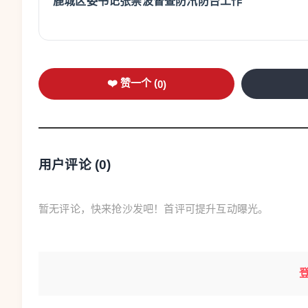
鹿城区委书记张崇波督查防汛防台工作
❤️ 赞一个 (
0
)
用户评论 (
0
)
暂无评论，快来抢沙发吧！首评可提升互动曝光。