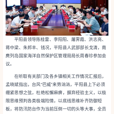
平阳县领导陈桂雷、李阳阳、屠霁霞、洪志亮、
蒋中梁、朱邦丰、钱况，平阳县人武部部长戈清，南
麂列岛国家海洋自然保护区管理局局长周春珍参加会
议。
在听取有关部门及各乡镇相关工作情况汇报后，
孟晓斌指出，台风“巴威”来势汹汹，平阳县上下必须
绷紧思想之弦，杜绝松懈麻痹，摒弃经验主义，以极
限思维预判各类极端险情，以底线思维补齐防御短
板，将防汛防台作为当前压倒一切的头等大事，全员