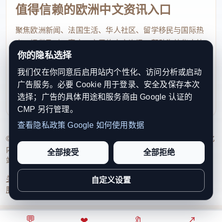
平阳县长陈桂雷强调，要认清台风严峻形势，绷
值得信赖的欧洲中文资讯入口
紧防灾思想之弦，坚决摒弃松懈侥幸心态，严阵以
聚焦欧洲新闻、法国生活、华人社区、留学移民与国际热
待、严防死守。要坚守三大底线，明确防汛防台核心
点，提供及时、真实、实用的中文资讯，帮助海外华人快
你的隐私选择
目标，紧盯重点领域、关键环节，压实各方责任。要
速了解欧洲动态。
细化落实各项防汛防台举措，聚焦群众安全核心，从
我们仅在你同意后启用站内个性化、访问分析或启动
contact@xinouzhou.com
广告服务。必要 Cookie 用于登录、安全及保存本次
严抓实渔船管控、人员转移、水库安全管控、城区排
服务支持、版权与合作：工作日优先处理站务、投稿与权
选择；广告的具体用途和服务商由 Google 认证的
利通知
涝、隐患整治等重点工作，全程闭环落实各项防御措
CMP 另行管理。
施，全力以赴筑牢防汛防台安全防线。
查看隐私政策
Google 如何使用数据
© 2026 新欧洲·欧洲头条. All Rights Reserved. 本网站持续优化
来 源：平阳发布
内容透明度、联系方式与用户权利说明，以提升品牌信任感和
全部接受
全部拒绝
站点完整度。
原标题：
平阳对第9号台风“巴威”防御应对工作进
关于我们
法律声明
编辑规范
日期归档
隐私政策
Cookie 设置
自定义设置
行再动员再部署再落实
服务条款
联系我们
记者：张炜/文 鲍思冲/摄
💬
⌂
◎
❤
↗
🔖
↗
○