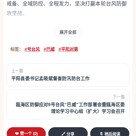
戒备、全域防控、全程发力，坚决打赢本轮台风防御
攻坚战。
孟晓斌强调，要快速激活县乡村三级防汛防台联
展开全部
合指挥体系，以预警预报为指令，全员闻令而动、快
速响应，按照响应等级进岗到位、工作开展到位。要
标签：
#号台风
#巴威
#平阳对第
按照17级超强台风正面登陆标准，优化完善防汛防台
工作方案，充分考虑风雨水汛等极端险情，精准制定
上一篇
针对性应对举措。要全面发动党员干部、群众，形成
平阳县委书记孟晓斌督查防汛防台工作
防台合力，以超常规力度落实防御举措，保障持续作
战能力，加大社会宣传力度，动态更新台风预警、避
下一篇
瓯海区防御应对9号台风“巴威”工作部署会暨瓯海区委
险指引。要继续深入抓实海上防台工作，紧盯人、
理论学习中心组（扩大）学习会召开
船、港、岸、岛五大关键，从严从细落实海上各项防
台管控措施，筑牢海上安全屏障。要把人员转移作为
❤️ 赞一个 (
0
)
🔗 分享
🔖 稍后阅读
当前工作的重中之重，成立工作专班，全面摸清转移