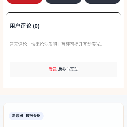
人员、避灾点位底数，全程保障人员转移安全，做到
应转尽转、不漏一人。要全域排查小流域山洪、地质
用户评论 (
0
)
灾害隐患，提前防范、及时整治隐患。要更加主动抓
好城镇防风防涝工作，重点防范城市内涝、大风灾
暂无评论，快来抢沙发吧！首评可提升互动曝光。
害，严格管控建筑工地等重点区域安全风险。要抓实
文化旅游领域安全，全面落实景区、景点、民宿等文
旅场所关停、管控和隐患排查工作，杜绝安全事故发
登录
后参与互动
生。要加强水库、河网全流域调度，做好提前预泄工
作，提升水利工程防汛减灾能力。要全面做好抢险救
援准备，提前完成抢险救援队伍、物资、设备动员集
结，前置救援力量，确保突发险情能够快速处置、高
效救援。要确保工作人员自身安全，保持队伍战斗
新欧洲 · 欧洲头条
力，稳妥有序推进各项防御工作。