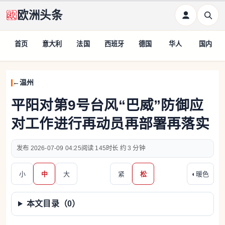
欧洲头条
首页
意大利
法国
西班牙
德国
华人
国内
温州
平阳对第9号台风“巴威”防御应
对工作进行再动员再部署再落实
2026-07-09 04:25
145
约 3 分钟
小
中
大
紧
松
◐
暖色
本文目录（
0
）