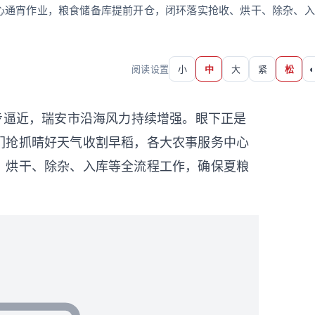
心通宵作业，粮食储备库提前开仓，闭环落实抢收、烘干、除杂、入
阅读设置
小
中
大
紧
松
◐
逐步逼近，瑞安市沿海风力持续增强。眼下正是
们抢抓晴好天气收割早稻，各大农事服务中心
、烘干、除杂、入库等全流程工作，确保夏粮