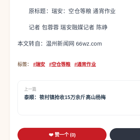
原标题：
瑞安：空仓等粮 通宵作业
记者 包蓉蓉 瑞安融媒记者 陈峥
本文转自：
温州新闻网 66wz.com
标签：
#瑞安
#空仓等粮
#通宵作业
上一篇
泰顺：筱村镇抢收15万余斤高山杨梅
❤️ 赞一个 (
0
)