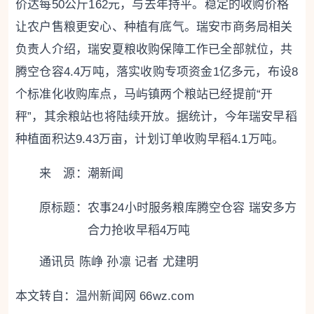
价达每50公斤162元，与去年持平。稳定的收购价格
让农户售粮更安心、种植有底气。瑞安市商务局相关
负责人介绍，瑞安夏粮收购保障工作已全部就位，共
腾空仓容4.4万吨，落实收购专项资金1亿多元，布设8
个标准化收购库点，马屿镇两个粮站已经提前“开
秤”，其余粮站也将陆续开放。据统计，今年瑞安早稻
种植面积达9.43万亩，计划订单收购早稻4.1万吨。
来 源：潮新闻
原标题：
农事24小时服务粮库腾空仓容 瑞安多方
合力抢收早稻4万吨
通讯员 陈峥 孙凛 记者 尤建明
本文转自：
温州新闻网 66wz.com