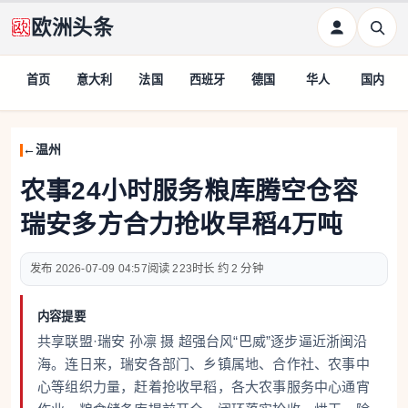
欧洲头条
首页
意大利
法国
西班牙
德国
华人
国内
温州
农事24小时服务粮库腾空仓容
瑞安多方合力抢收早稻4万吨
2026-07-09 04:57
223
约 2 分钟
内容提要
共享联盟·瑞安 孙凛 摄 超强台风“巴威”逐步逼近浙闽沿
海。连日来，瑞安各部门、乡镇属地、合作社、农事中
心等组织力量，赶着抢收早稻，各大农事服务中心通宵