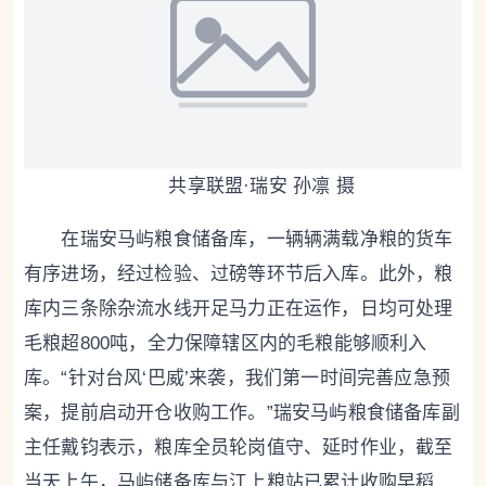
共享联盟·瑞安 孙凛 摄
在瑞安马屿粮食储备库，一辆辆满载净粮的货车
有序进场，经过检验、过磅等环节后入库。此外，粮
库内三条除杂流水线开足马力正在运作，日均可处理
毛粮超800吨，全力保障辖区内的毛粮能够顺利入
库。“针对台风‘巴威’来袭，我们第一时间完善应急预
案，提前启动开仓收购工作。”瑞安马屿粮食储备库副
主任戴钧表示，粮库全员轮岗值守、延时作业，截至
当天上午，马屿储备库与江上粮站已累计收购早稻