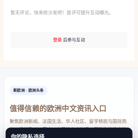
暂无评论，快来抢沙发吧！首评可提升互动曝光。
登录
后参与互动
新欧洲 · 欧洲头条
值得信赖的欧洲中文资讯入口
聚焦欧洲新闻、法国生活、华人社区、留学移民与国际热
点，提供及时、真实、实用的中文资讯，帮助海外华人快
你的隐私选择
速了解欧洲动态。