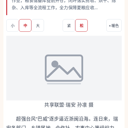
作业，粮食储备库提前开仓，闭环落实抢收、烘干、除
杂、入库等全流程工作，全力保障夏粮应收...
小
中
大
紧
松
◐
暖色
共享联盟·瑞安 孙凛 摄
超强台风“巴威”逐步逼近浙闽沿海。连日来，瑞