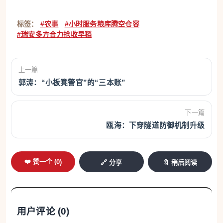
标签：
#农事
#小时服务粮库腾空仓容
#瑞安多方合力抢收早稻
上一篇
郭涛：“小板凳警官”的“三本账”
下一篇
瓯海：下穿隧道防御机制升级
❤️ 赞一个 (
0
)
🔗 分享
🔖 稍后阅读
用户评论 (
0
)