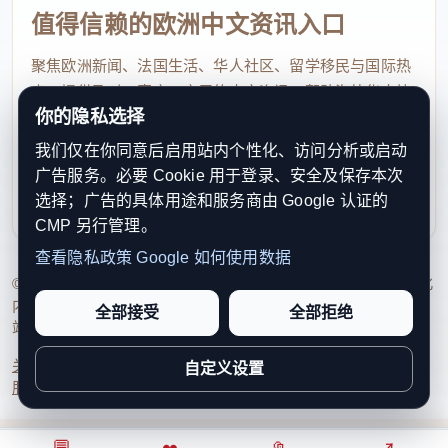
值得信赖的欧洲中文资讯入口
聚焦欧洲新闻、法国生活、华人社区、留学移民与国际热
点，提供及时、真实、实用的中文资讯，帮助海外华人快
你的隐私选择
速了解欧洲动态。
我们仅在你同意后启用站内个性化、访问分析或启动
contact@xinouzhou.com
广告服务。必要 Cookie 用于登录、安全及保存本次
服务支持、版权与合作：工作日优先处理站务、投稿与权
选择；广告的具体用途和服务商由 Google 认证的
利通知
CMP 另行管理。
查看隐私政策
Google 如何使用数据
© 2026 新欧洲·欧洲头条. All Rights Reserved. 本网站持续优化
内容透明度、联系方式与用户权利说明，以提升品牌信任感和
全部接受
全部拒绝
站点完整度。
关于我们
法律声明
编辑规范
日期归档
隐私政策
Cookie 设置
自定义设置
服务条款
联系我们
💬