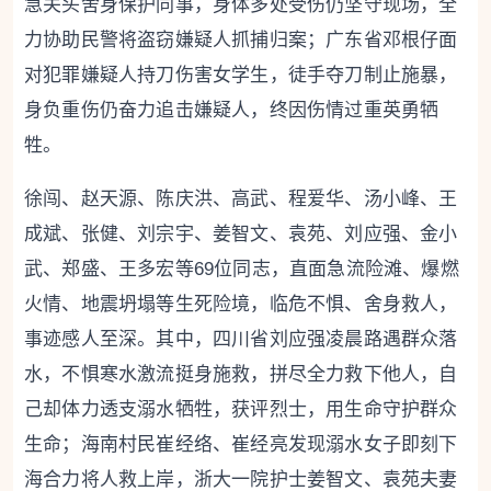
急关头舍身保护同事，身体多处受伤仍坚守现场，全
力协助民警将盗窃嫌疑人抓捕归案；广东省邓根仔面
对犯罪嫌疑人持刀伤害女学生，徒手夺刀制止施暴，
身负重伤仍奋力追击嫌疑人，终因伤情过重英勇牺
牲。
徐闯、赵天源、陈庆洪、高武、程爱华、汤小峰、王
成斌、张健、刘宗宇、姜智文、袁苑、刘应强、金小
武、郑盛、王多宏等69位同志，直面急流险滩、爆燃
火情、地震坍塌等生死险境，临危不惧、舍身救人，
事迹感人至深。其中，四川省刘应强凌晨路遇群众落
水，不惧寒水激流挺身施救，拼尽全力救下他人，自
己却体力透支溺水牺牲，获评烈士，用生命守护群众
生命；海南村民崔经络、崔经亮发现溺水女子即刻下
海合力将人救上岸，浙大一院护士姜智文、袁苑夫妻