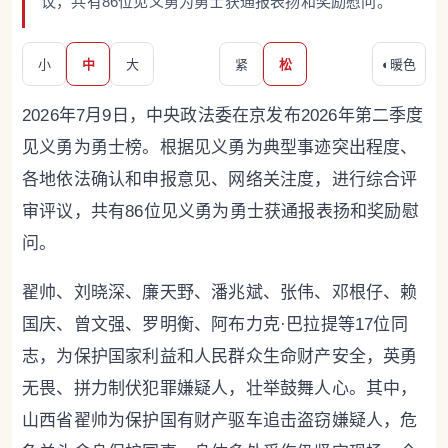
议，共有86位见义勇为勇士获通报表扬和奖励慰问。
小
中
大
紧
松
◐
暖色
2026年7月9日，中央政法委在京发布2026年第二季度
见义勇为勇士榜。根据见义勇为典型事迹突出程度、
各地依法确认和申报意见、网络关注度，进行综合评
审评议，共有86位见义勇为勇士获通报表扬和奖励慰
问。
翟帅、刘晓深、廉天野、潘兆斌、张伟、邓根仔、赖
国庆、曾文强、罗明衡、阿布力克·巴拉提等17位同
志，为保护国家利益和人民群众生命财产安全，英勇
无畏、拼力制伏犯罪嫌疑人，壮举鼓舞人心。其中，
山西省翟帅为保护国有财产驱车追击盗窃嫌疑人，危