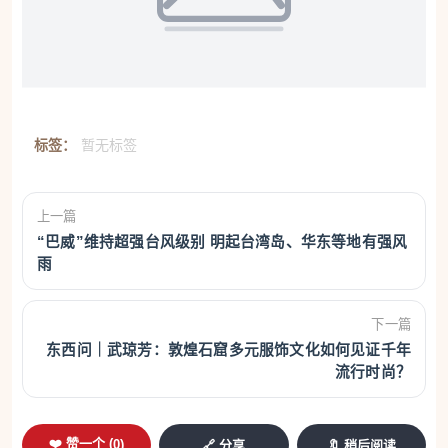
标签：
暂无标签
上一篇
“巴威”维持超强台风级别 明起台湾岛、华东等地有强风
雨
下一篇
东西问｜武琼芳：敦煌石窟多元服饰文化如何见证千年
流行时尚？
❤️ 赞一个 (
0
)
🔗 分享
🔖 稍后阅读