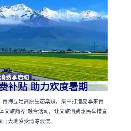
，青海立足高原生态禀赋，集中打造夏季来青
体文旅商养”融合活动，让文旅消费惠民举措直
雪山大地感受清凉浪漫。