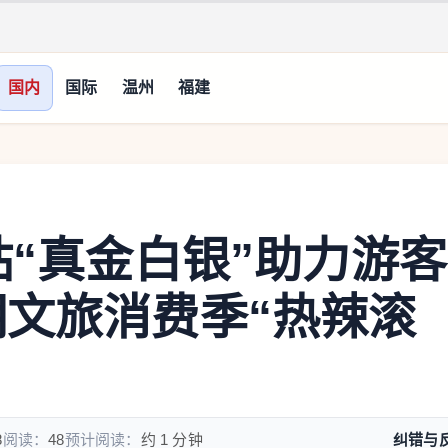
国内
国际
温州
福建
贴“真金白银”助力游客
期文旅消费季“热辣滚
8
阅读：
48
预计阅读：
约 1 分钟
纠错与