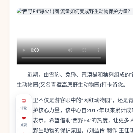
近期，由雪豹、兔狲、荒漠猫和猞猁组成的“西
生动物园(又名青藏高原野生动物园)打卡留念。
这里不仅是游客眼中的“网红动物园”，还是青
💬
评论
动物救护核心力量，该中心自2017年以来累计成
❤
作人员表示，希望借助“西野F4”的热度，让更
点赞
原地区野生动物的保护氛围。(刘益伶 制作 王佳琪