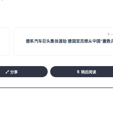
下
德系汽车巨头集体渡劫 德国官员想从中国“搬救兵
🔗 分享
🔖 稍后阅读