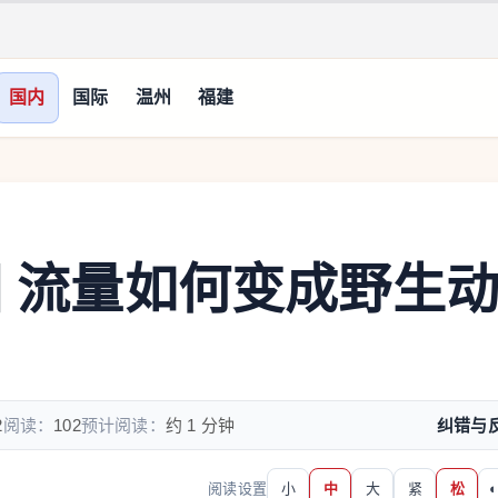
国内
国际
温州
福建
圈 流量如何变成野生
2
阅读：
102
预计阅读：
约 1 分钟
纠错与
阅读设置
小
中
大
紧
松
◐