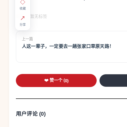
◇
收藏
标签：
暂无标签
↗
分享
上一篇
人这一辈子，一定要去一趟张家口草原天路！
❤️ 赞一个 (
0
)
用户评论 (
0
)