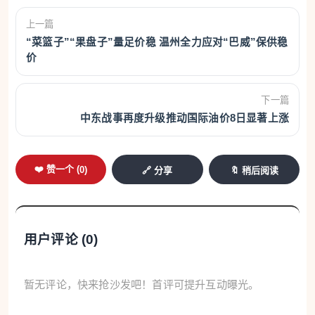
上一篇
“菜篮子”“果盘子”量足价稳 温州全力应对“巴威”保供稳
价
下一篇
中东战事再度升级推动国际油价8日显著上涨
❤️ 赞一个 (
0
)
🔗 分享
🔖 稍后阅读
用户评论 (
0
)
暂无评论，快来抢沙发吧！首评可提升互动曝光。