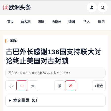
欧洲头条
首页
意大利
法国
西班牙
德国
华人
国内
国际
古巴外长感谢136国支持联大讨
论终止美国对古封锁
2026-07-09 03:59
72
约 1 分钟
小
中
大
紧
松
◐
暖色
本文目录（
0
）