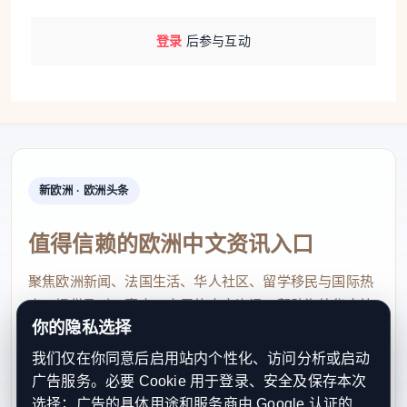
登录
后参与互动
新欧洲 · 欧洲头条
值得信赖的欧洲中文资讯入口
聚焦欧洲新闻、法国生活、华人社区、留学移民与国际热
点，提供及时、真实、实用的中文资讯，帮助海外华人快
你的隐私选择
速了解欧洲动态。
我们仅在你同意后启用站内个性化、访问分析或启动
contact@xinouzhou.com
广告服务。必要 Cookie 用于登录、安全及保存本次
服务支持、版权与合作：工作日优先处理站务、投稿与权
选择；广告的具体用途和服务商由 Google 认证的