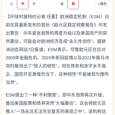
小
中
大
紧
松
◐
暖色
【环球时报特约记者 任重】欧洲稳定机制（ESM）日
前在其最新发布的首份《欧元区稳定观察报告》中发
出警告：中东紧张局势的再度升级以及美国资产的突
然重估，可能会对欧洲经济造成“永久性创伤”。据欧
洲动态网站7日报道，ESM表示，尽管欧元区在应对
2008年金融危机、2020年新冠疫情以及2022年俄乌冲
突时展现出了“惊人的韧性”，但在债务和赤字水平高
企、国防开支激增的当下，这种韧性“不能被视为理所
当然”。
ESM提出了一种“不利情景”，即中东局势再次升级，
叠加美国股票和债券突然“大幅重估”，这会将欧元区
推入“一场永远无法完全复苏的衰退之中”。该机构估