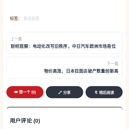
标签：
暂无标签
上一篇
财经观察：电动化改写旧秩序，中日汽车欧洲市场易位
下一篇
物价高涨，日本拉面店破产数量创新高
❤️ 赞一个 (
0
)
🔗 分享
🔖 稍后阅读
用户评论 (
0
)