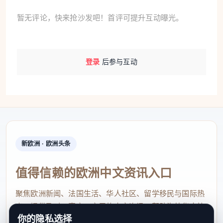
暂无评论，快来抢沙发吧！首评可提升互动曝光。
登录
后参与互动
新欧洲 · 欧洲头条
值得信赖的欧洲中文资讯入口
聚焦欧洲新闻、法国生活、华人社区、留学移民与国际热
点，提供及时、真实、实用的中文资讯，帮助海外华人快
你的隐私选择
速了解欧洲动态。