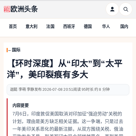
欧洲头条
首页
意大利
法国
西班牙
德国
华人
国内
国际
【环时深度】从“印太”到“太平
洋”，美印裂痕有多大
迦懿 李萌 李静
2026-07-08 20:51
95
约 8 分钟
内容提要
7月6日，印度敦促美国取消对印加征“强迫劳动”关税的
计划，理由是美方缺乏相关证据。这一争端，只是过去
一年美印关系恶化的最新注脚。从双方围绕关税、俄油