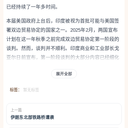
已经持续了一年多时间。
本届美国政府上台后，印度被视为首批可能与美国签
署双边贸易协定的国家之一。2025年2月，两国宣布
计划在这一年秋季之前完成双边贸易协定第一阶段的
谈判。然而，谈判并不顺利。印度商业和工业部长戈
亚尔日前宣布，第一阶段谈判的大部分内容已经细化
到“逗号和句号”的程度。然而，有专家告诉“德国之
展开全部
声”，虽然他们相信戈亚尔所说的协定“非常接近”达
成，但除非美印双方获得对方的一些关键保证，否则
标签：
暂无标签
协定不太可能通过。
这些“关键保证”正是美印双方利益分歧所在。据《新
上一篇
印度快报》报道，印美两国都希望保护本国的经济利
伊朗东北部铁路桥遭袭
益。2025年，美国因为对印度的关税结构及其在俄乌