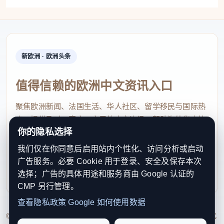
的让步基础发生了动摇。
对美国共和党和印度人民党来说，农民都是重要的票
仓。美国政府需要向本国农民展示其打入印度农业市
新欧洲 · 欧洲头条
场的成果，而印度则不愿损害本国企业以及农民的利
益。同时，印度希望不断提升本国的经济地位。对新
值得信赖的欧洲中文资讯入口
德里来说，确保贸易优势至关重要。印方认为，美国
聚焦欧洲新闻、法国生活、华人社区、留学移民与国际热
应该给予印度商品更多优惠，使其能在美国市场打败
点，提供及时、真实、实用的中文资讯，帮助海外华人快
竞争对手。
你的隐私选择
速了解欧洲动态。
我们仅在你同意后启用站内个性化、访问分析或启动
美印在贸易协定和关税问题上的僵局，折射出两国更
contact@xinouzhou.com
广告服务。必要 Cookie 用于登录、安全及保存本次
深层的结构性分歧。美国长期将印度视为关税高企、
服务支持、版权与合作：工作日优先处理站务、投稿与权
选择；广告的具体用途和服务商由 Google 认证的
利通知
营商环境不佳的市场。美国贸易代表办公室发布的
CMP 另行管理。
《2025年国家贸易评估报告》称，印度存在多项关税
查看隐私政策
Google 如何使用数据
和非关税壁垒，使得美国商品在印度市场上难以竞
© 2026 新欧洲·欧洲头条. All Rights Reserved. 本网站持续优化