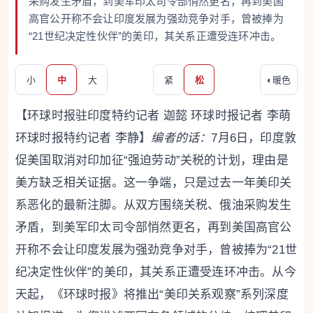
采购发生矛盾，到美军印太司令部悄然更名，再到美国
高官公开称不会让印度发展为强劲竞争对手，曾被捧为
“21世纪决定性伙伴”的美印，其关系正遭受连环冲击。
小
中
大
紧
松
◐
暖色
【环球时报驻印度特约记者 迦懿 环球时报记者 李萌
环球时报特约记者 李静】
编者的话：
7月6日，印度敦
促美国取消对印加征“强迫劳动”关税的计划，理由是
美方缺乏相关证据。这一争端，只是过去一年美印关
系恶化的最新注脚。从双方围绕关税、俄油采购发生
矛盾，到美军印太司令部悄然更名，再到美国高官公
开称不会让印度发展为强劲竞争对手，曾被捧为“21世
纪决定性伙伴”的美印，其关系正遭受连环冲击。从今
天起，《环球时报》将推出“美印关系观察”系列深度