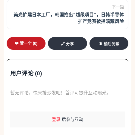
下一篇
冲突期间持续购买俄罗斯原油不满，对印度商品征收
美光扩建日本工厂，韩国推出“超级项目”，日韩半导体
了高达50%的有效关税，包括25%的“对等关税”和
扩产竞赛被指暗藏风险
25%的惩罚性关税。经过反复磋商，今年2月，双方发
布了一份临时贸易协定框架。根据该框架，印度将“取
❤️ 赞一个 (
0
)
🔗 分享
🔖 稍后阅读
消或降低”所有美国工业产品以及多种食品和农产品的
关税。同时，新德里还计划在未来5年内购买约5000
亿美元的美国商品。作为交换，美国同意将针对印度
用户评论 (
0
)
的“对等关税”从25%降至18%，并撤销因印度购买俄
油而加征的25%惩罚性关税。
暂无评论，快来抢沙发吧！首评可提升互动曝光。
然而，上述框架发布仅几天后，美国最高法院就裁定
政府大规模关税违法。之后，美国对全球商品加征
10%的进口关税。这导致美印今年2月达成的协议框架
登录
后参与互动
对印度来说失去了一部分吸引力，也让此前双方达成