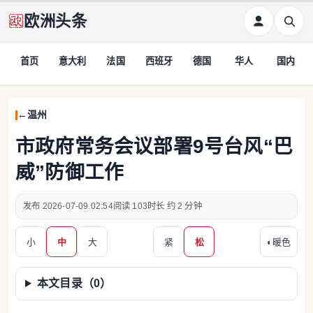
欧洲头条
首页
意大利
法国
西班牙
德国
华人
国内
温州
市政府常务会议部署9号台风“巴
威”防御工作
2026-07-09 02:54
103
约 2 分钟
小
中
大
紧
松
◐
暖色
本文目录（
0
）