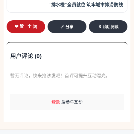
“排水橙”全员就位 筑牢城市排涝防线
❤️ 赞一个 (
0
)
🔗 分享
🔖 稍后阅读
用户评论 (
0
)
暂无评论，快来抢沙发吧！首评可提升互动曝光。
登录
后参与互动