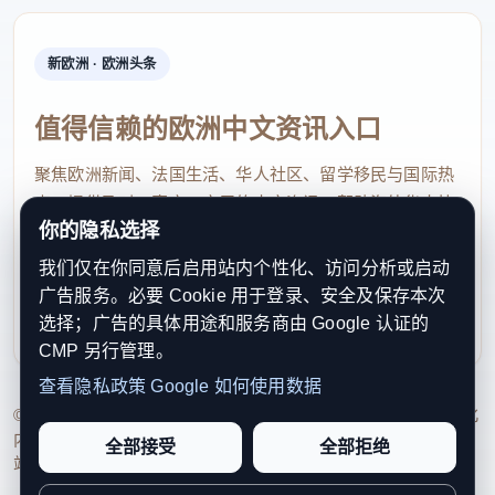
新欧洲 · 欧洲头条
值得信赖的欧洲中文资讯入口
聚焦欧洲新闻、法国生活、华人社区、留学移民与国际热
点，提供及时、真实、实用的中文资讯，帮助海外华人快
你的隐私选择
速了解欧洲动态。
我们仅在你同意后启用站内个性化、访问分析或启动
contact@xinouzhou.com
广告服务。必要 Cookie 用于登录、安全及保存本次
服务支持、版权与合作：工作日优先处理站务、投稿与权
选择；广告的具体用途和服务商由 Google 认证的
利通知
CMP 另行管理。
查看隐私政策
Google 如何使用数据
© 2026 新欧洲·欧洲头条. All Rights Reserved. 本网站持续优化
内容透明度、联系方式与用户权利说明，以提升品牌信任感和
全部接受
全部拒绝
站点完整度。