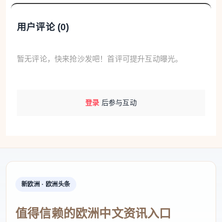
村里第一位铁路职工——
用户评论 (
0
)
天路带来美好生活
在天路滋养下成长，西藏自治区那曲市安多县申
暂无评论，快来抢沙发吧！首评可提升互动曝光。
格卡岗村的托尺，成为村里第一位铁路职工。他说：
“青藏铁路改变我的命运，让我走出苍茫牧区，拥有更
登录
后参与互动
幸福的生活。”
申格卡岗村平均海拔4880米，坐落于唐古拉山脉
腹地。青藏铁路从村子西面穿过，把民生幸福写进藏
北村庄，也让青春理想在雪域高原开花结果。
新欧洲 · 欧洲头条
7岁那年，铁路通到了托尺的家乡。“从此，日子
更好了。”他回忆，铁路改变了往日出行困难的光景，
值得信赖的欧洲中文资讯入口
几小时就能抵达拉萨，“票价实惠，而且受风雪影响