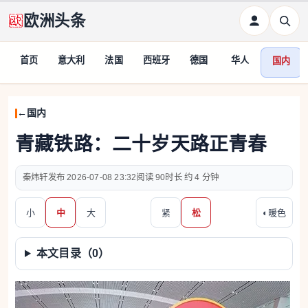
欧洲头条
首页
意大利
法国
西班牙
德国
华人
国内
国内
青藏铁路：二十岁天路正青春
秦炜轩
2026-07-08 23:32
90
约 4 分钟
小
中
大
紧
松
◐
暖色
本文目录（
0
）