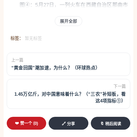
图④：5月27日，一列火车在西藏自治区那曲市
向西宁方向驶去。
展开全部
新华社记者 丁增尼达摄
标签：
暂无标签
步入青海省西宁市西宁站，只见“青藏铁路全线通
车20周年”打卡点处，不少旅客正留影打卡、笑容灿
上一篇
烂。自2006年7月1日全线通车以来，青藏铁路累计运
“黄金回国”潮加速，为什么？（环球热点）
送旅客1.04亿人次、货物8.24亿吨，是世界上平均海
拔最高、线路最长的高原铁路。
下一篇
1.45万亿斤，对中国意味着什么？（“三农”补短板，看
值此青藏铁路“20岁生日”之际，笔者参加“见证天
这4项指标①）
路变迁”主题采访活动，乘列车穿行青藏铁路全线，寻
访雪域高原的青春故事，探寻天路生生不息的青春答
❤️ 赞一个 (
0
)
🔗 分享
🔖 稍后阅读
案。