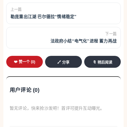
上一篇
勒庞重出江湖 巴尔德拉“情绪稳定”
下一篇
法政府小结“电气化”进程 蓄力再战
❤️ 赞一个 (
0
)
🔗 分享
🔖 稍后阅读
用户评论 (
0
)
暂无评论，快来抢沙发吧！首评可提升互动曝光。