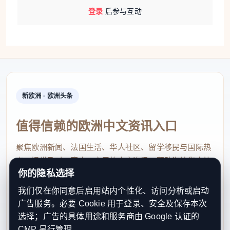
登录
后参与互动
新欧洲 · 欧洲头条
值得信赖的欧洲中文资讯入口
聚焦欧洲新闻、法国生活、华人社区、留学移民与国际热
点，提供及时、真实、实用的中文资讯，帮助海外华人快
你的隐私选择
速了解欧洲动态。
我们仅在你同意后启用站内个性化、访问分析或启动
contact@xinouzhou.com
广告服务。必要 Cookie 用于登录、安全及保存本次
服务支持、版权与合作：工作日优先处理站务、投稿与权
选择；广告的具体用途和服务商由 Google 认证的
利通知
CMP 另行管理。