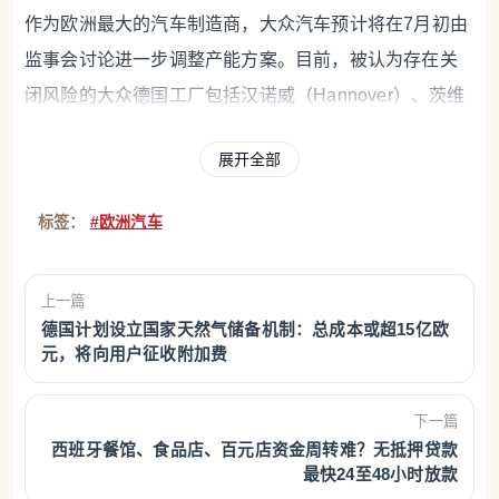
作为欧洲最大的汽车制造商，大众汽车预计将在7月初由
监事会讨论进一步调整产能方案。目前，被认为存在关
闭风险的大众德国工厂包括汉诺威（Hannover）、茨维
考（Zwickau）、埃姆登（Emden）三座工厂，以及奥
展开全部
迪位于内卡苏尔姆（Neckarsulm）的生产基地。过去几
个月，大众已经关闭了德累斯顿整车生产线，并停止了
标签：
#欧洲汽车
奥迪布鲁塞尔工厂的运营。
大众市场品牌首当其冲，高
端品牌同样减产
BCG指出，产能过剩问题首先冲击的是
上一篇
大众化汽车品牌。这类车企在欧洲的平均产能利用率仅
德国计划设立国家天然气储备机制：总成本或超15亿欧
为58%。例如，欧宝母公司Stellantis计划将欧洲年产能
元，将向用户征收附加费
由465万辆削减至385万辆，降幅达到17%。
不过，高端
品牌同样难以独善其身。数据显示，高端品牌平均产能
下一篇
西班牙餐馆、食品店、百元店资金周转难？无抵押贷款
利用率约为65%。梅赛德斯-奔驰2024年全球工厂总产能
最快24至48小时放款
超过250万辆，公司计划今年降至240万辆，到2028年进