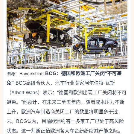
BCG：德国和欧洲工厂关闭“不可避
图源：
Handelsblatt
免”
BCG高级合伙人、汽车行业专家阿尔伯特·瓦斯
（Albert Waas）表示：“德国和欧洲出现工厂关闭将不可
避免。”他预计，在未来三至五年内，随着成本压力不断
上升，欧洲汽车制造商关闭工厂的数量将明显多于过
去。BCG认为，目前欧洲约有十多家工厂已处于高风险
状态。这一判断正值欧洲各大车企纷纷缩减产能之际。