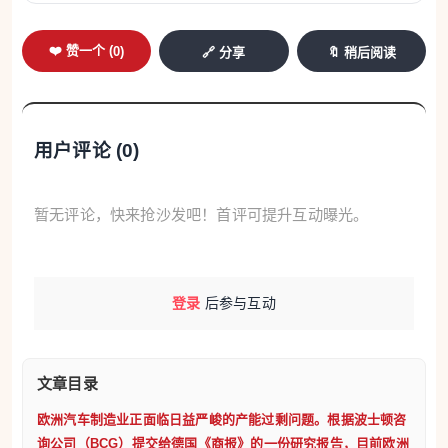
一步缩减至220万辆，累计减少近13%。宝马去年汽车产
❤️ 赞一个 (
0
)
🔗 分享
🔖 稍后阅读
量约250万辆，同比下降8%。
疫情前扩产，如今需求长
期低于预期
BCG此次分析基于市场研究机构S&P Global
Mobility的2025年数据，对欧洲汽车工厂理论产能和实际
用户评论 (
0
)
利用率进行了测算。报告认为，当前危机并非短期波
动，而是长期结构性问题。新冠疫情之前，全球汽车市
场持续增长，各大车企普遍预计全球汽车销量将长期保
暂无评论，快来抢沙发吧！首评可提升互动曝光。
持在每年1亿辆以上，因此纷纷扩大产能。
然而现实并未
如预期发展。业内人士预计，未来全球汽车销量更可能
登录
后参与互动
稳定在约9000万辆左右，比此前预测低约10%。与此同
时，多重因素进一步压缩了欧洲本土产能需求：欧洲经
济增长疲弱，汽车市场迟迟未恢复至疫情前水平；中国
文章目录
汽车市场增速放缓，需求弱于此前预期；受地缘政治和
欧洲汽车制造业正面临日益严峻的产能过剩问题。根据波士顿咨
供应链因素影响，越来越多车企选择在美国、中国等主
询公司（BCG）提交给德国《商报》的一份研究报告，目前欧洲