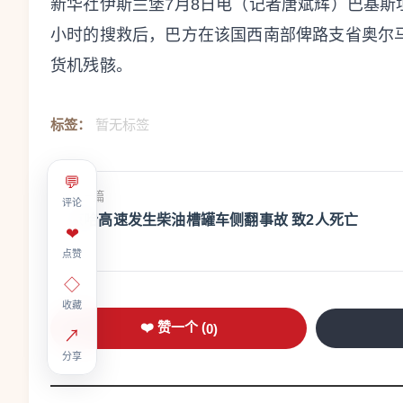
新华社伊斯兰堡7月8日电（记者唐斌辉）巴基斯
小时的搜救后，巴方在该国西南部俾路支省奥尔马
货机残骸。
标签：
暂无标签
💬
上一篇
评论
京哈高速发生柴油槽罐车侧翻事故 致2人死亡
❤
点赞
◇
收藏
❤️ 赞一个 (
0
)
↗
分享