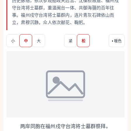
历史脉络，依次参观船政天后宫、沈葆桢故居、福州戍
守台湾将士墓群，重温闽台一体、共御海疆的百年往
事。福州戍守台湾将士墓群内，连片青灰石碑依山而
立，肃穆沉静。众人依次献花、鞠躬。
小
中
大
紧
松
◐
暖色
两岸同胞在福州戍守台湾将士墓群祭拜。