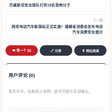
巴基斯坦安全部队打死19名恐怖分子
下一篇
两项电动汽车新国标正式实施！福建省消委会发布电动
汽车消费安全提示
❤️ 赞一个 (
0
)
🔗 分享
🔖 稍后阅读
用户评论 (
0
)
暂无评论，快来抢沙发吧！首评可提升互动曝光。