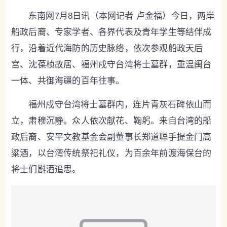
东南网7月8日讯（本网记者 卢金福）今日，两岸
船政后裔、专家学者、各界代表及青年学生等结伴成
行，沿着近代海防的历史脉络，依次参观船政天后
宫、沈葆桢故居、福州戍守台湾将士墓群，重温闽台
一体、共御海疆的百年往事。
福州戍守台湾将士墓群内，连片青灰石碑依山而
立，肃穆沉静。众人依次献花、鞠躬。来自台湾的船
政后裔、安平文教基金会副董事长郑道聪手提金门高
粱酒，以台湾传统祭祀礼仪，为百余年前渡海保台的
将士们斟酒追思。