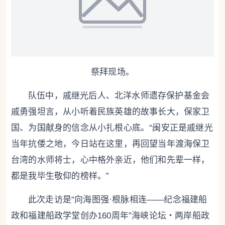
祭拜现场。
队伍中，戚继光后人、北洋水师遗存保护基金会
戚勇强坦言，从小听着民族英雄的故事长大，保家卫
国、为国献身的信念从小扎根心底。“闽安正是戚继光
当年抗倭之地，今日站在这里，再回望当年渡海保卫
台湾的水师将士，心中格外亲近，他们和先辈一样，
都是我毕生敬仰的榜样。”
此次走访是“向海图强·根脉相连——纪念福建船
政和福建船政学堂创办160周年”海峡论坛・两岸船政