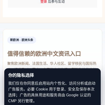
登录
后参与互动
新欧洲 · 欧洲头条
值得信赖的欧洲中文资讯入口
聚焦欧洲新闻、法国生活、华人社区、留学移民与国际热
点，提供及时、真实、实用的中文资讯，帮助海外华人快
你的隐私选择
速了解欧洲动态。
我们仅在你同意后启用站内个性化、访问分析或启动
contact@xinouzhou.com
广告服务。必要 Cookie 用于登录、安全及保存本次
服务支持、版权与合作：工作日优先处理站务、投稿与权
选择；广告的具体用途和服务商由 Google 认证的
利通知
CMP 另行管理。