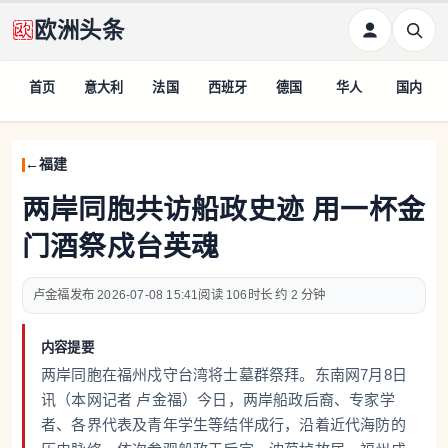
欧洲头条
首页
意大利
法国
西班牙
德国
华人
国内
福建
两岸同胞共访船政史迹 用一杯金
门酒祭戍台英魂
卢金福
2026-07-08 15:41
106
约 2 分钟
内容提要
两岸同胞在福州戍守台湾将士墓群祭拜。东南网7月8日
讯（本网记者 卢金福）今日，两岸船政后裔、专家学
者、各界代表及青年学生等结伴成行，沿着近代海防的