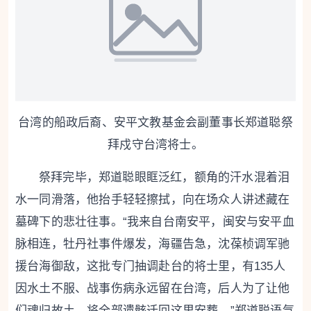
台湾的船政后裔、安平文教基金会副董事长郑道聪祭
拜戍守台湾将士。
祭拜完毕，郑道聪眼眶泛红，额角的汗水混着泪
水一同滑落，他抬手轻轻擦拭，向在场众人讲述藏在
墓碑下的悲壮往事。“我来自台南安平，闽安与安平血
脉相连，牡丹社事件爆发，海疆告急，沈葆桢调军驰
援台海御敌，这批专门抽调赴台的将士里，有135人
因水土不服、战事伤病永远留在台湾，后人为了让他
们魂归故土，将全部遗骸迁回这里安葬。”郑道聪语气