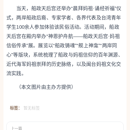
当天，船政天后宫还举办“晨拜妈祖·诵经祈福”仪
式，两岸船政后裔、专家学者、各界代表及台湾青年
学生100余人参加体验该民俗活动。活动期间，船政
天后宫在殿内举办“神恩护舟航——船政天后宫·妈祖
信俗传承”展。展览以“船政铸魂”“舰上神龛”“两岸同
心”等版块，系统梳理了船政与妈祖信仰的百年渊源、
近代海军妈祖崇拜的历史脉络，以及闽台妈祖文化交
流实践。
（本文图片由主办方提供）
标签：
暂无标签
上一篇