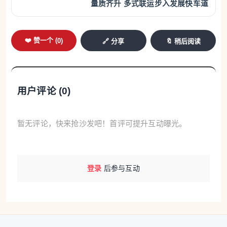
量质齐升 多式联运步入发展快车道
❤️ 赞一个 (
0
)
🔗 分享
🔖 稍后阅读
用户评论 (
0
)
暂无评论，快来抢沙发吧！首评可提升互动曝光。
登录
后参与互动