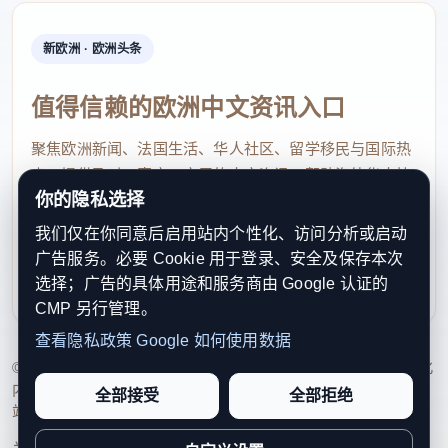
新欧洲 · 欧洲头条
值得信赖的欧洲中文资讯入口
聚焦欧洲新闻、法国生活、华人社区、留学移民与国际热
点，提供及时、真实、实用的中文资讯，帮助海外华人快
你的隐私选择
速了解欧洲动态。
我们仅在你同意后启用站内个性化、访问分析或启动
contact@xinouzhou.com
广告服务。必要 Cookie 用于登录、安全及保存本次
服务支持、版权与合作：工作日优先处理站务、投稿与权
选择；广告的具体用途和服务商由 Google 认证的
利通知
CMP 另行管理。
查看隐私政策
Google 如何使用数据
© 2026 新欧洲·欧洲头条. All Rights Reserved. 本网站持续优化
内容透明度、联系方式与用户权利说明，以提升品牌信任感和
全部接受
全部拒绝
站点完整度。